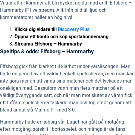
Vi tror att ni kommer att bli mycket nöjda med er IF Elfsborg –
Hammarby IF live stream. Alltifrån bild till ljud och
kommentatorer håller en hög nivå.
Klicka dig vidare till
Discovery Plus
Öppna ett konto och köp sportabonnemang
Streama Elfsborg – Hammarby
Speltips & odds: Elfsborg – Hammarby
Elfsborg gick från klarhet till klarhet under vårsäsongen. Man
hade en period av ett väldigt enkelt spelschema, men man kan
inte göra mer än att vinna sina matcher och det lyckades man
onekligen med. Dessutom vann man flera matcher på ett
väldigt övertygande sätt, och när man mot slutet av våren fick
ett tuffare spelschema tackade man och tog emot genom att
bland annat slå Malmö FF med 3-0.
Hammarby hade en jobbig vår. Laget har gått på motgång
efter motgång, särskilt i bortaspelet, och många är de fans