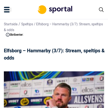
/
Startsida
Speltips
/
Elfsborg – Hammarby (3/7): Stream, speltips
& odds
Skribenter:
Elfsborg – Hammarby (3/7): Stream, speltips &
odds