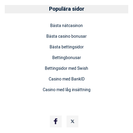
Populära sidor
Bästa nätcasinon
Bästa casino bonusar
Bästa bettingsidor
Bettingbonusar
Bettingsidor med Swish
Casino med BankID
Casino med låg insättning