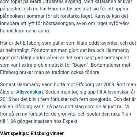
som ropat på Martí Cifuentes avgång. Men katalanen är kvar
på posten, och nu har Hammarby beslutat sig för att öppna
plånboken i sommar för att förstärka laget. Kanske kan det
innebära ett lyft för höstsäsongen, även om inget nyförvärv
hunnit komma in ännu.
Här är det Elfsborg som gäller som klara oddsfavoriter, och det
är helt rimligt. Förutom att man gjort det bra och Hammarby
gjort det dåligt under våren är det som sagt just bortaspelet
som varit extra problematiskt för ”Bajen”. Bortamatcher mot
Elfsborg brukar man av tradition också förlora.
Senast Hammarby vann borta mot Elfsborg var 2009, året man
åkte ur
Allsvenskan
. Sedan man tog sig upp till Allsvenskan år
2015 har det blivit fem förluster och fem oavgjorda. Och det är
sällan Elfsborg varit i så pass gott slag som de är just nu. Vi
tror på en ny förlust för de grönvita, och spelar den raka 1:an
till 1.66 gånger insatsen hos Expekt.
Vårt speltips: Elfsborg vinner