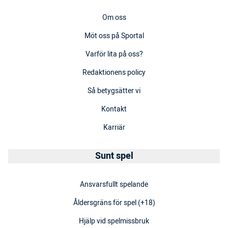
Om oss
Möt oss på Sportal
Varför lita på oss?
Redaktionens policy
Så betygsätter vi
Kontakt
Karriär
Sunt spel
Ansvarsfullt spelande
Åldersgräns för spel (+18)
Hjälp vid spelmissbruk