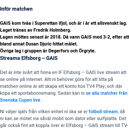
Inför matchen
GAIS kom tvåa i Superettan ifjol, och är i år ett allsvenskt lag.
Laget tränas av Fredrik Holmberg.
Lagen möttes senast år 2018. Då vann GAIS med 3-2, efter att
bland annat Dusan Djuric hittat målet.
Övriga lag i gruppen är Degerfors och Örgryte.
Streama Elfsborg – GAIS
Det är inte svårt att finna en IF Elfsborg – GAIS live stream att
se online på internet. Allt ni behöver göra för att titta på
matchen online är att skapa ett konto hos TV4 Play, och där
köpa ett sportabonnemang. Sedan kan ni
se alla matcher från
Svenska Cupen live
.
Ni väljer själv från vilken enhet ni ska se er
fotboll stream
, då
ni kan se mötet via såväl mobil som dator eller surfplatta. Det
går också fint att koppla över er Elfsborg – GAIS stream till TV-