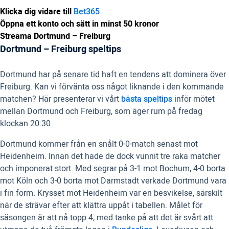
Klicka dig vidare till
Bet365
Öppna ett konto och sätt in minst 50 kronor
Streama Dortmund – Freiburg
Dortmund – Freiburg speltips
Dortmund har på senare tid haft en tendens att dominera över
Freiburg. Kan vi förvänta oss något liknande i den kommande
matchen? Här presenterar vi vårt
bästa speltips
inför mötet
mellan Dortmund och Freiburg, som äger rum på fredag
klockan 20:30.
Dortmund kommer från en snålt 0-0-match senast mot
Heidenheim. Innan det hade de dock vunnit tre raka matcher
och imponerat stort. Med segrar på 3-1 mot Bochum, 4-0 borta
mot Köln och 3-0 borta mot Darmstadt verkade Dortmund vara
i fin form. Krysset mot Heidenheim var en besvikelse, särskilt
när de strävar efter att klättra uppåt i tabellen. Målet för
säsongen är att nå topp 4, med tanke på att det är svårt att