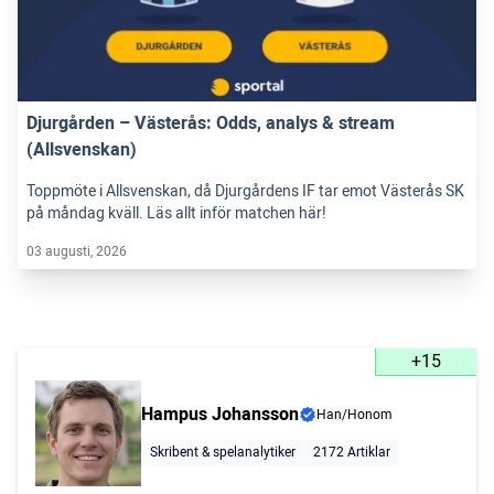
Djurgården – Västerås: Odds, analys & stream
(Allsvenskan)
Toppmöte i Allsvenskan, då Djurgårdens IF tar emot Västerås SK
på måndag kväll. Läs allt inför matchen här!
03 augusti, 2026
+15
Hampus Johansson
Han/Honom
Skribent & spelanalytiker
2172 Artiklar