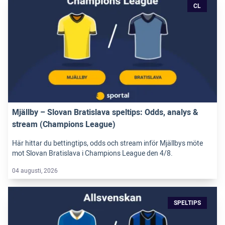
CL
Mjällby – Slovan Bratislava speltips: Odds, analys &
stream (Champions League)
Här hittar du bettingtips, odds och stream inför Mjällbys möte
mot Slovan Bratislava i Champions League den 4/8.
04 augusti, 2026
SPELTIPS