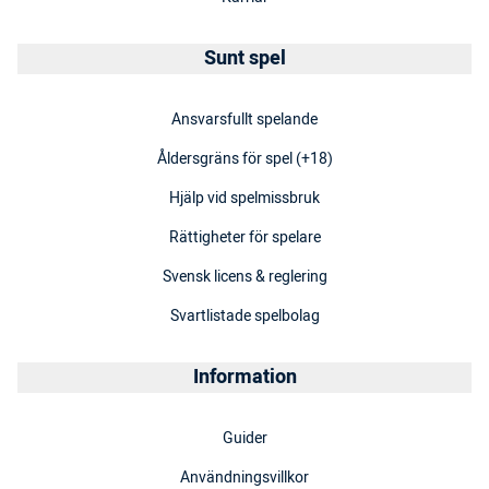
Sunt spel
Ansvarsfullt spelande
Åldersgräns för spel (+18)
Hjälp vid spelmissbruk
Rättigheter för spelare
Svensk licens & reglering
Svartlistade spelbolag
Information
Guider
Användningsvillkor