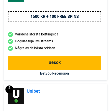
1500 KR + 100 FREE SPINS
Världens största bettingsida
Högklassiga live streams
Några av de bästa oddsen
Besök
Bet365 Recension
2
Unibet