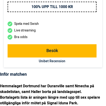
100% UPP TILL 1000 KR
Spela med Swish
Live streaming
Bra odds
Besök
Unibet Recension
Inför matchen
Hemmalaget Dortmund har Duranville samt Nmecha på
skadelistan, samt Haller borta på landslagsspel.
Bortalagets lista är aningen längre med upp till sex spelare
otillgängliga inför mötet på Signal Iduna Park.