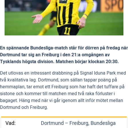
En spännande Bundesliga-match står för dörren på fredag när
Dortmund tar sig an Freiburg i den 21:a omgången av
Tysklands högsta division. Matchen börjar klockan 20:30.
Det utlovas en intressant drabbning på Signal Iduna Park med
två kvalitativa lag. Dortmund, som sällan tappar poäng på
hemmaplan, tar emot ett Freiburg som har haft det tuffare på
sistone och kommer till matchen med två raka förluster i
bagaget. Häng med när vi går igenom allt inför mötet mellan
Dortmund och Freiburg.
Vad:
Dortmund – Freiburg, Bundesliga