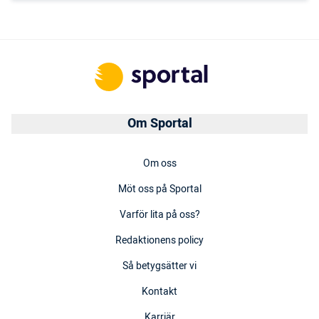
Om Sportal
Om oss
Möt oss på Sportal
Varför lita på oss?
Redaktionens policy
Så betygsätter vi
Kontakt
Karriär