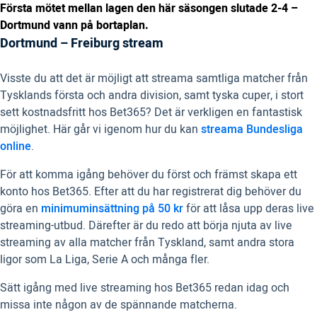
Första mötet mellan lagen den här säsongen slutade 2-4 –
Dortmund vann på bortaplan.
Dortmund – Freiburg stream
Visste du att det är möjligt att streama samtliga matcher från
Tysklands första och andra division, samt tyska cuper, i stort
sett kostnadsfritt hos Bet365? Det är verkligen en fantastisk
möjlighet. Här går vi igenom hur du kan
streama Bundesliga
online
.
För att komma igång behöver du först och främst skapa ett
konto hos Bet365. Efter att du har registrerat dig behöver du
göra en
minimuminsättning på 50 kr
för att låsa upp deras live
streaming-utbud. Därefter är du redo att börja njuta av live
streaming av alla matcher från Tyskland, samt andra stora
ligor som La Liga, Serie A och många fler.
Sätt igång med live streaming hos Bet365 redan idag och
missa inte någon av de spännande matcherna.