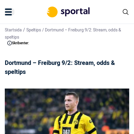
/
Startsida
Speltips
/
Dortmund – Freiburg 9/2: Stream, odds &
speltips
Skribenter:
Dortmund – Freiburg 9/2: Stream, odds &
speltips