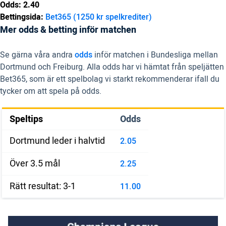
Odds: 2.40
Bettingsida:
Bet365 (1250 kr spelkrediter)
Mer odds & betting inför matchen
Se gärna våra andra
odds
inför matchen i Bundesliga mellan
Dortmund och Freiburg. Alla odds har vi hämtat från speljätten
Bet365, som är ett spelbolag vi starkt rekommenderar ifall du
tycker om att spela på odds.
Speltips
Odds
Dortmund leder i halvtid
2.05
Över 3.5 mål
2.25
Rätt resultat: 3-1
11.00