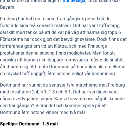
utmana de två främsta lagen i
Bundesliga
, Leverkusen och
Bayern.
Freiburg har haft en mindre framgångsrik period då de
förlorade sina två senaste matcher. Det har varit tuffa tapp,
särskilt med tanke på att de var på väg att närma sig topp 6.
Förlusterna har dock gjort det betydligt svårare. Dock finns det
fortfarande gott om tid att klättra, och med Freiburgs
prestationer denna säsong finns möjligheter. Men för att
undvika att hamna i en djupare formsvacka måste de snabbt
återhämta sig. Att möta Dortmund på bortaplan blir emellertid
en mycket tuff uppgift, åtminstone enligt vår bedömning.
Dortmund har vunnit de senaste fyra matcherna mot Freiburg
med resultaten 2-4, 5-1, 1-3 och 5-1. Det har verkligen varit
några övertygande segrar. Kan vi förvänta oss något liknande
den här gången? Vi tror det och kommer spela på att
Dortmund åtminstone vinner med två mål.
Speltips: Dortmund -1.5 mål