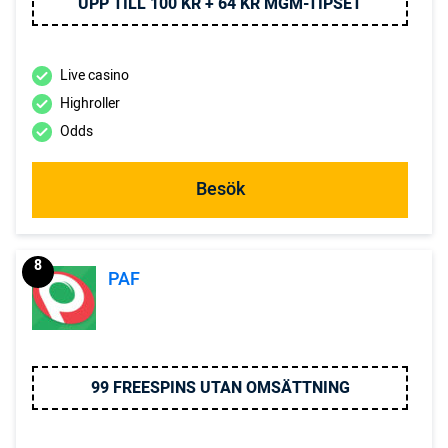
UPP TILL 100 KR + 64 KR MGM-TIPSET
Live casino
Highroller
Odds
Besök
8
PAF
99 FREESPINS UTAN OMSÄTTNING