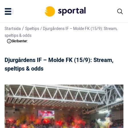
/
Startsida
Speltips
/
Djurgårdens IF – Molde FK (15/9): Stream,
speltips & odds
Skribenter:
Djurgårdens IF – Molde FK (15/9): Stream,
speltips & odds