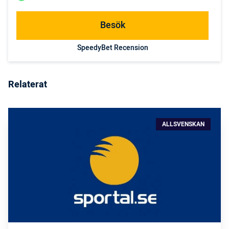
Besök
SpeedyBet Recension
Relaterat
ALLSVENSKAN