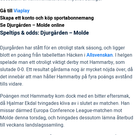
Gå till
Viaplay
Skapa ett konto och köp sportabonnemang
Se Djurgården – Molde online
Speltips & odds: Djurgården – Molde
Djurgården har stått för en otroligt stark säsong, och ligger
blott en poäng från tabellettan Häcken i
Allsvenskan
. I helgen
spelade man ett otroligt viktigt derby mot Hammarby, som
slutade 0-0. Ett resultat gårdarna nog är mycket nöjda över, då
det innebär att man håller Hammarby på fyra poängs avstånd
tills vidare.
Poängen mot Hammarby kom dock med en bitter eftersmak,
då Hjalmar Ekdal tvingades kliva av i slutet av matchen. Han
missar därmed Europa Conference League-matchen mot
Molde denna torsdag, och tvingades dessutom lämna återbud
till veckans landslagssamling.