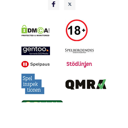
Alla tips är granskade & givna i god anda, men vinster är inte