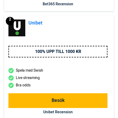
Bet365 Recension
2
Unibet
100% UPP TILL 1000 KR
Spela med Swish
Live streaming
Bra odds
Besök
Unibet Recension