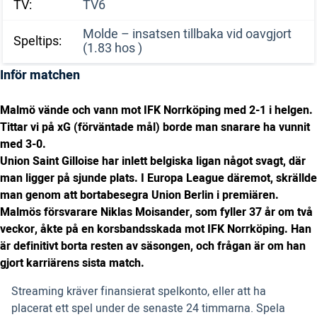
TV:
TV6
Molde – insatsen tillbaka vid oavgjort
Speltips:
(1.83 hos )
Inför matchen
Malmö vände och vann mot IFK Norrköping med 2-1 i helgen.
Tittar vi på xG (förväntade mål) borde man snarare ha vunnit
med 3-0.
Union Saint Gilloise har inlett belgiska ligan något svagt, där
man ligger på sjunde plats. I Europa League däremot, skrällde
man genom att bortabesegra Union Berlin i premiären.
Malmös försvarare Niklas Moisander, som fyller 37 år om två
veckor, åkte på en korsbandsskada mot IFK Norrköping. Han
är definitivt borta resten av säsongen, och frågan är om han
gjort karriärens sista match.
Streaming kräver finansierat spelkonto, eller att ha
placerat ett spel under de senaste 24 timmarna. Spela