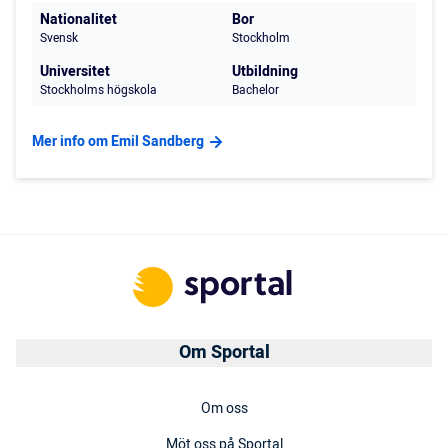
Nationalitet
Bor
Svensk
Stockholm
Universitet
Utbildning
Stockholms högskola
Bachelor
Mer info om Emil Sandberg
Om Sportal
Om oss
Möt oss på Sportal