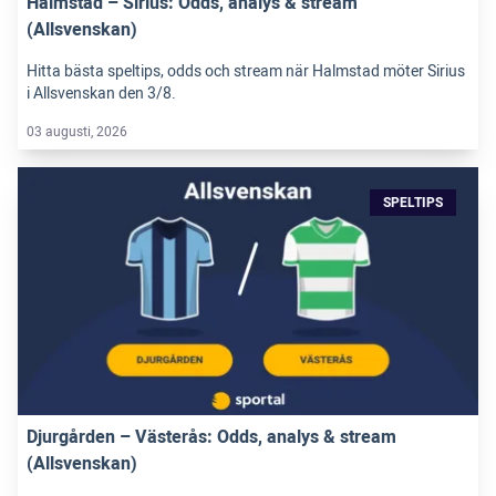
Halmstad – Sirius: Odds, analys & stream
(Allsvenskan)
Hitta bästa speltips, odds och stream när Halmstad möter Sirius
i Allsvenskan den 3/8.
03 augusti, 2026
SPELTIPS
Djurgården – Västerås: Odds, analys & stream
(Allsvenskan)