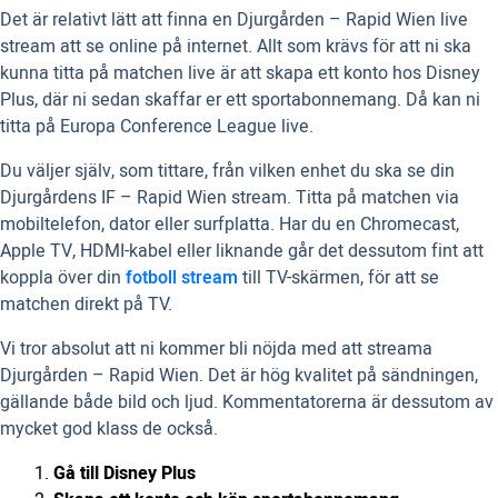
Det är relativt lätt att finna en Djurgården – Rapid Wien live
stream att se online på internet. Allt som krävs för att ni ska
kunna titta på matchen live är att skapa ett konto hos Disney
Plus, där ni sedan skaffar er ett sportabonnemang. Då kan ni
titta på Europa Conference League live.
Du väljer själv, som tittare, från vilken enhet du ska se din
Djurgårdens IF – Rapid Wien stream. Titta på matchen via
mobiltelefon, dator eller surfplatta. Har du en Chromecast,
Apple TV, HDMI-kabel eller liknande går det dessutom fint att
koppla över din
fotboll stream
till TV-skärmen, för att se
matchen direkt på TV.
Vi tror absolut att ni kommer bli nöjda med att streama
Djurgården – Rapid Wien. Det är hög kvalitet på sändningen,
gällande både bild och ljud. Kommentatorerna är dessutom av
mycket god klass de också.
Gå till Disney Plus