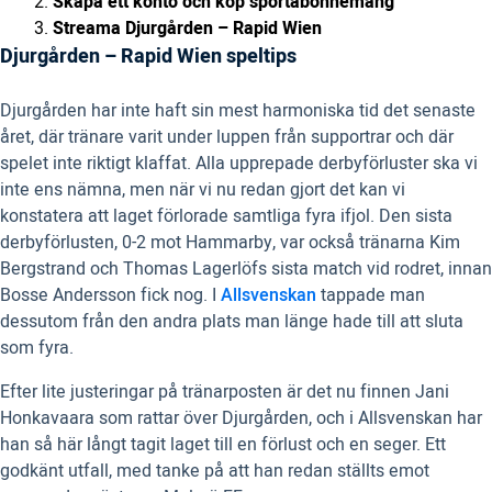
Skapa ett konto och köp sportabonnemang
Streama Djurgården – Rapid Wien
Djurgården – Rapid Wien speltips
Djurgården har inte haft sin mest harmoniska tid det senaste
året, där tränare varit under luppen från supportrar och där
spelet inte riktigt klaffat. Alla upprepade derbyförluster ska vi
inte ens nämna, men när vi nu redan gjort det kan vi
konstatera att laget förlorade samtliga fyra ifjol. Den sista
derbyförlusten, 0-2 mot Hammarby, var också tränarna Kim
Bergstrand och Thomas Lagerlöfs sista match vid rodret, innan
Bosse Andersson fick nog. I
Allsvenskan
tappade man
dessutom från den andra plats man länge hade till att sluta
som fyra.
Efter lite justeringar på tränarposten är det nu finnen Jani
Honkavaara som rattar över Djurgården, och i Allsvenskan har
han så här långt tagit laget till en förlust och en seger. Ett
godkänt utfall, med tanke på att han redan ställts emot