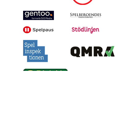
Alla tips är granskade & givna i god anda, men vinster är inte
garanterade | Oddsen är hämtade under skrivande stund, men
kan ändras inför matchstarten | 18+ gäller för spel | Regler &
villkor gäller | Ansvarsfullt spelande | Har du problem med att
du spelar för mycket? Besök
Stödlinjens hemsida
eller kontakta
dem via telefon på 020-81 91 00 | © Gentoo Media,
2026