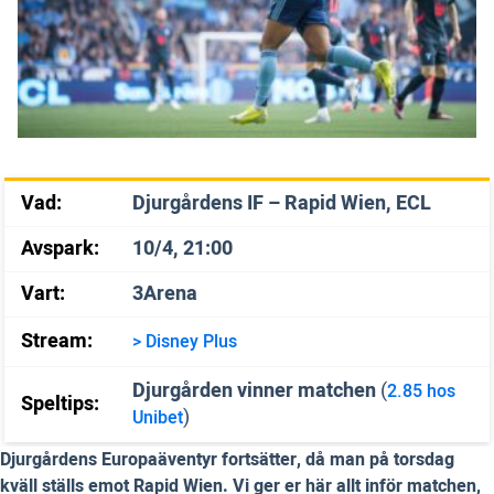
Vad:
Djurgårdens IF – Rapid Wien, ECL
Avspark:
10/4, 21:00
Vart:
3Arena
Stream:
> Disney Plus
Djurgården vinner matchen
(
2.85 hos
Speltips:
)
Unibet
Djurgårdens Europaäventyr fortsätter, då man på torsdag
kväll ställs emot Rapid Wien. Vi ger er här allt inför matchen,