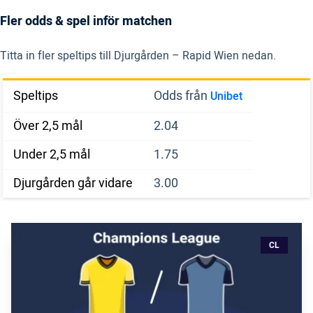
Fler odds & spel inför matchen
Titta in fler speltips till Djurgården – Rapid Wien nedan.
Speltips
Odds från
Unibet
Över 2,5 mål
2.04
Under 2,5 mål
1.75
Djurgården går vidare
3.00
CL