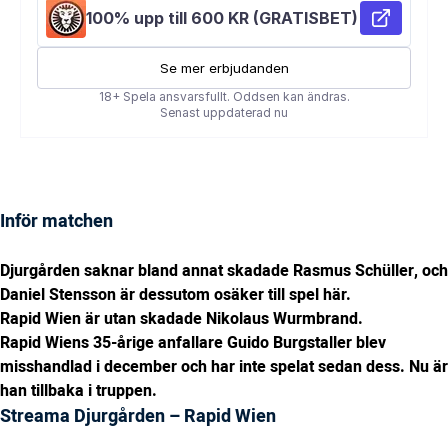
Inför matchen
Djurgården saknar bland annat skadade Rasmus Schüller, och
Daniel Stensson är dessutom osäker till spel här.
Rapid Wien är utan skadade Nikolaus Wurmbrand.
Rapid Wiens 35-årige anfallare Guido Burgstaller blev
misshandlad i december och har inte spelat sedan dess. Nu är
han tillbaka i truppen.
Streama Djurgården – Rapid Wien