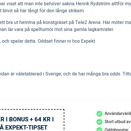
har visat att man inte behöver sakna Henrik Rydström alltför 
livit så här långt för den långe strikern.
ett bra ut hemma på konstgräset på Tele2 Arena. Här möter man e
h han lär vara på spelhumör mot sina gamla lagkamrater.
 och spelar detta. Oddset finner ni hos Expekt.
sidan är väletablerad i Sverige, och de har många bra odds. Tit
Användarvänli
R I BONUS + 64 KR I
Stort utbud a
Å EXPEKT-TIPSET
Oddsboostar