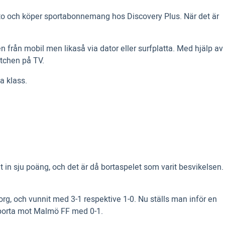
konto och köper sportabonnemang hos Discovery Plus. När det är
n från mobil men likaså via dator eller surfplatta. Med hjälp av
atchen på TV.
a klass.
in sju poäng, och det är då bortaspelet som varit besvikelsen.
rg, och vunnit med 3-1 respektive 1-0. Nu ställs man inför en
en borta mot Malmö FF med 0-1.