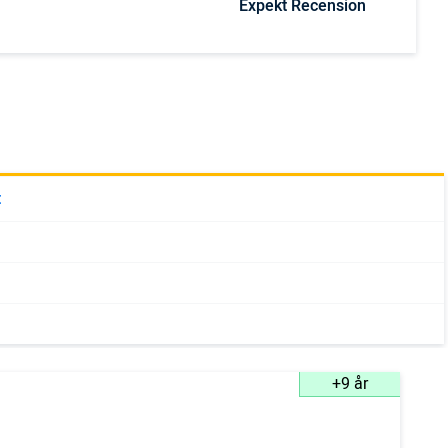
Expekt Recension
t
+9 år