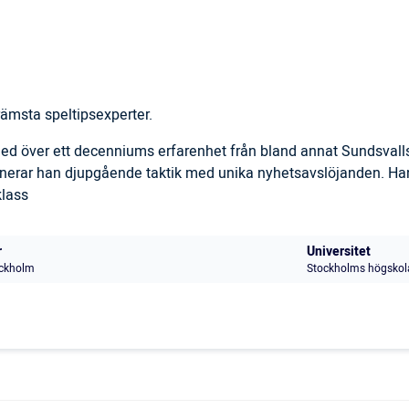
ämsta speltipsexperter.
 med över ett decenniums erfarenhet från bland annat Sundsval
inerar han djupgående taktik med unika nyhetsavslöjanden. Han
klass
r
Universitet
ckholm
Stockholms högskol