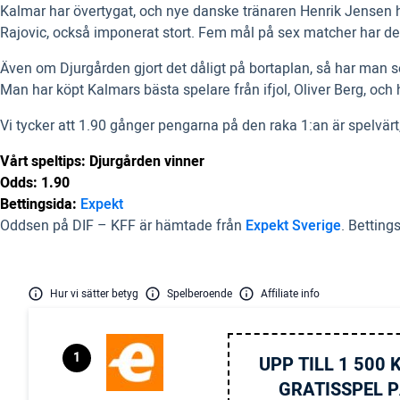
Kalmar har övertygat, och nye danske tränaren Henrik Jensen 
Rajovic, också imponerat stort. Fem mål på sex matcher har det b
Även om Djurgården gjort det dåligt på bortaplan, så har man s
Man har köpt Kalmars bästa spelare från ifjol, Oliver Berg, oc
Vi tycker att 1.90 gånger pengarna på den raka 1:an är spelvärt,
Vårt speltips: Djurgården vinner
Odds: 1.90
Bettingsida:
Expekt
Oddsen på DIF – KFF är hämtade från
Expekt Sverige
. Betting
Hur vi sätter betyg
Spelberoende
Affiliate info
1
UPP TILL 1 500 K
GRATISSPEL P