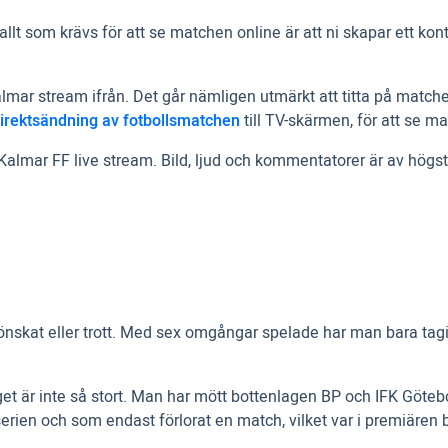
h allt som krävs för att se matchen online är att ni skapar ett 
almar stream ifrån. Det går nämligen utmärkt att titta på matche
irektsändning av fotbollsmatchen
till TV-skärmen, för att se m
Kalmar FF live stream. Bild, ljud och kommentatorer är av högst
skat eller trott. Med sex omgångar spelade har man bara tagit 
et är inte så stort. Man har mött bottenlagen BP och IFK Götebo
 i serien och som endast förlorat en match, vilket var i premiär