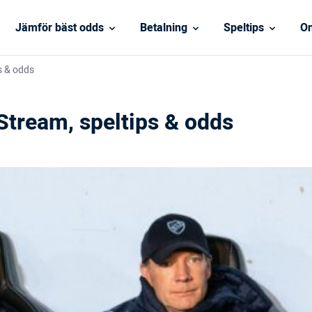
Jämför bäst odds
Betalning
Speltips
On
s & odds
Stream, speltips & odds