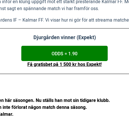
n inför en klurig uppgift mot ett starkt presterande Kalmar FF
nst sagt en spännande match vi har framför oss.
årdens IF – Kalmar FF. Vi visar hur ni gör för att streama matche
Djurgården vinner (Expekt)
ODDS = 1.90
Få gratisbet på 1 500 kr hos Expekt!
n här säsongen. Nu ställs han mot sin tidigare klubb.
n inte förlorat någon match denna säsong.
almar.