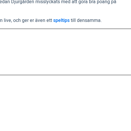
. Medan Djurgården misslyckats med att göra bra poäng på
n live, och ger er även ett
speltips
till densamma.