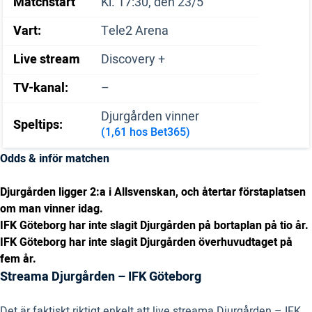
Matchstart
Kl. 17:30, den 23/5
Vart:
Tele2 Arena
Live stream
Discovery +
TV-kanal:
–
Djurgården vinner
Speltips:
(1,61 hos Bet365)
Odds & inför matchen
Djurgården ligger 2:a i Allsvenskan, och återtar förstaplatsen
om man vinner idag.
IFK Göteborg har inte slagit Djurgården på bortaplan på tio år.
IFK Göteborg har inte slagit Djurgården överhuvudtaget på
fem år.
Streama Djurgården – IFK Göteborg
Det är faktiskt riktigt enkelt att live streama Djurgården – IFK