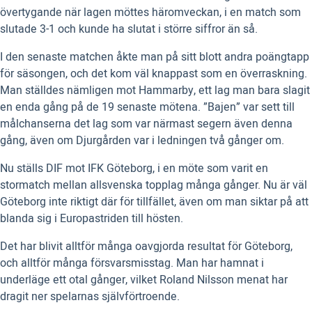
övertygande när lagen möttes häromveckan, i en match som
slutade 3-1 och kunde ha slutat i större siffror än så.
I den senaste matchen åkte man på sitt blott andra poängtapp
för säsongen, och det kom väl knappast som en överraskning.
Man ställdes nämligen mot Hammarby, ett lag man bara slagit
en enda gång på de 19 senaste mötena. ”Bajen” var sett till
målchanserna det lag som var närmast segern även denna
gång, även om Djurgården var i ledningen två gånger om.
Nu ställs DIF mot IFK Göteborg, i en möte som varit en
stormatch mellan allsvenska topplag många gånger. Nu är väl
Göteborg inte riktigt där för tillfället, även om man siktar på att
blanda sig i Europastriden till hösten.
Det har blivit alltför många oavgjorda resultat för Göteborg,
och alltför många försvarsmisstag. Man har hamnat i
underläge ett otal gånger, vilket Roland Nilsson menat har
dragit ner spelarnas självförtroende.