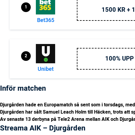
1
1500 KR + 
Bet365
2
100% UPP 
Unibet
Inför matchen
Djurgården hade en Europamatch så sent som i torsdags, meda
Djurgården har sålt Samuel Leach Holm till Häcken, trots att sp
Av senaste 13 derbyna på Tele2 Arena mellan AIK och Djurgård
Streama AIK – Djurgården