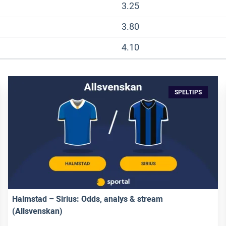
3.25
3.80
4.10
SPELTIPS
Halmstad – Sirius: Odds, analys & stream
(Allsvenskan)