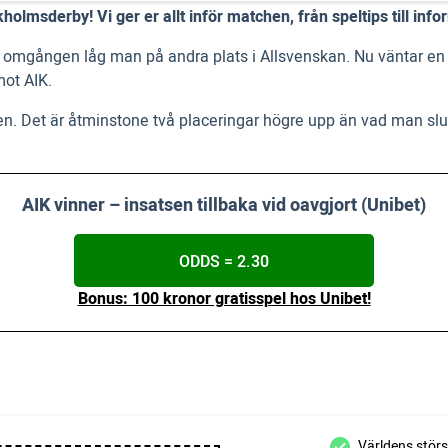
olmsderby! Vi ger er allt inför matchen, från speltips till inf
är omgången låg man på andra plats i Allsvenskan. Nu väntar en 
mot AIK.
llen. Det är åtminstone två placeringar högre upp än vad man sl
AIK vinner – insatsen tillbaka vid oavgjort (Unibet)
ODDS = 2.30
Bonus: 100 kronor gratisspel hos Unibet!
Världens störs