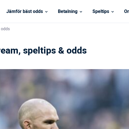
Jämför bäst odds
Betalning
Speltips
On
& odds
ream, speltips & odds