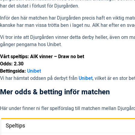
har det slutat i förlust för Djurgården.
Inför den här matchen har Djurgården precis haft en viktig matc
kanske har man vissa trötta ben i laget nu. AIK har efter en sv
Vi tror inte att Djurgården vinner detta derby heller, även om ma
gånger pengarna hos Unibet.
Vårt speltips: AIK vinner – Draw no bet
Odds: 2.30
Bettingsida:
Unibet
Vi har hämtat oddsen på derbyt från
Unibet
, vilket är en stor b
Mer odds & betting inför matchen
Här under finner ni fler spelförslag till matchen mellan Djurgår
Speltips