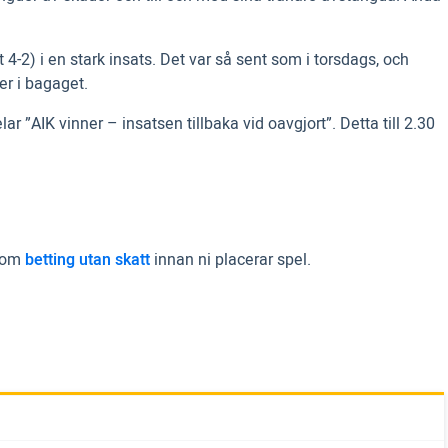
4-2) i en stark insats. Det var så sent som i torsdags, och
er i bagaget.
r ”AIK vinner – insatsen tillbaka vid oavgjort”. Detta till 2.30
l om
betting utan skatt
innan ni placerar spel.