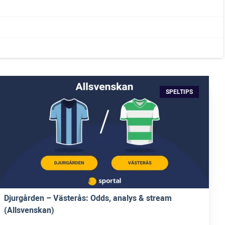
SPELTIPS
Djurgården – Västerås: Odds, analys & stream
(Allsvenskan)