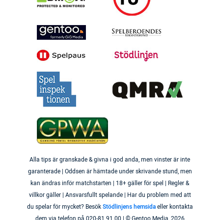
Alla tips är granskade & givna i god anda, men vinster är inte
garanterade | Oddsen är hämtade under skrivande stund, men
kan ändras inför matchstarten | 18+ gäller för spel | Regler &
villkor gäller | Ansvarsfullt spelande | Har du problem med att
du spelar för mycket? Besök
Stödlinjens hemsida
eller kontakta
dem via telefon på 020-81 91 00 | © Gentoo Media,
2026