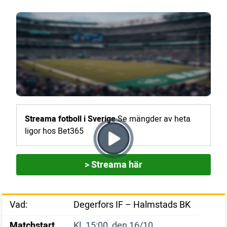
Streama fotboll i Sverige
Se mängder av heta
ligor hos Bet365
> Streama här
Vad:
Degerfors IF – Halmstads BK
Matchstart
Kl. 15:00, den 16/10