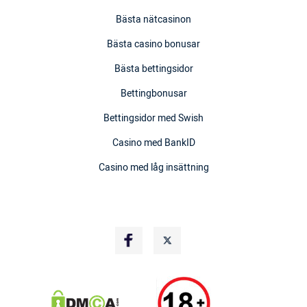
Bästa nätcasinon
Bästa casino bonusar
Bästa bettingsidor
Bettingbonusar
Bettingsidor med Swish
Casino med BankID
Casino med låg insättning