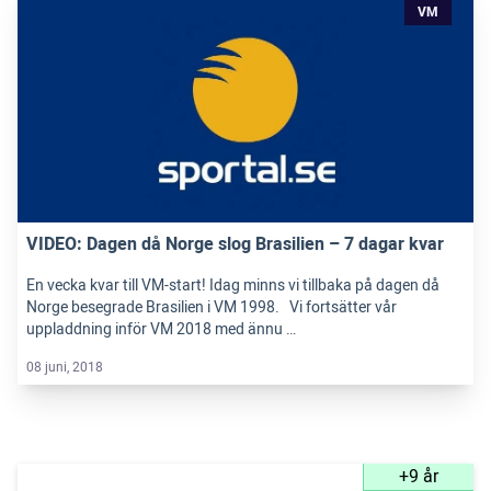
VM
VIDEO: Dagen då Norge slog Brasilien – 7 dagar kvar
En vecka kvar till VM-start! Idag minns vi tillbaka på dagen då
Norge besegrade Brasilien i VM 1998. Vi fortsätter vår
uppladdning inför VM 2018 med ännu …
08 juni, 2018
+9 år