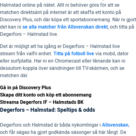
Halmstad online på nätet. Allt ni behöver göra för att se
matchen direktsänt på internet är att skaffa ett konto på
Discovery Plus, och där köpa ett sportabonnemang. När ni gjort
det kan ni
se alla matcher från Allsvenskan direkt
, och titta på
Degerfors – Halmstad live.
Det är möjligt att ha igång er Degerfors – Halmstad live
stream från valfri enhet.
Titta på fotboll live
via mobil, dator
eller surfplatta. Har ni en Chromecast eller liknande kan ni
dessutom koppla över sändningen till TV-skärmen, och se
matchen där.
Gå in på Discovery Plus
Skapa ditt konto och köp ett abonnemang
Streama Degerfors IF – Halmstads BK
Degerfors – Halmstad: Speltips & odds
Degerfors och Halmstad är båda nykomlingar i
Allsvenskan
,
och får sägas ha gjort godkända säsonger så här långt. De