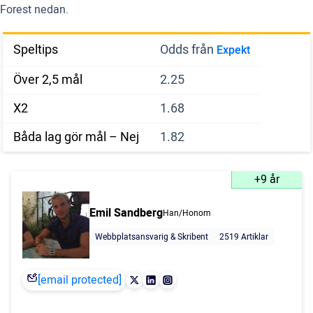
Forest nedan.
Speltips
Odds från
Expekt
Över 2,5 mål
2.25
X2
1.68
Båda lag gör mål – Nej
1.82
+9 år
Emil Sandberg
Han/Honom
Webbplatsansvarig & Skribent
2519 Artiklar
[email protected]