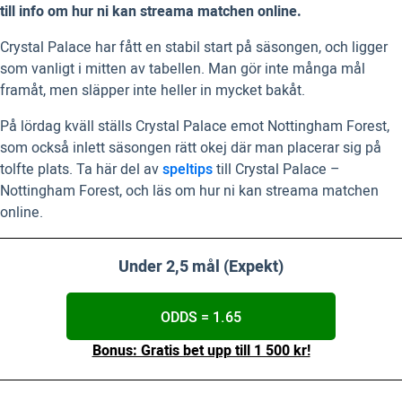
till info om hur ni kan streama matchen online.
Crystal Palace har fått en stabil start på säsongen, och ligger
som vanligt i mitten av tabellen. Man gör inte många mål
framåt, men släpper inte heller in mycket bakåt.
På lördag kväll ställs Crystal Palace emot Nottingham Forest,
som också inlett säsongen rätt okej där man placerar sig på
tolfte plats. Ta här del av
speltips
till Crystal Palace –
Nottingham Forest, och läs om hur ni kan streama matchen
online.
Under 2,5 mål (Expekt)
ODDS = 1.65
Bonus: Gratis bet upp till 1 500 kr!