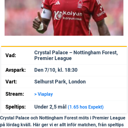
Crystal Palace – Nottingham Forest,
Vad:
Premier League
Avspark:
Den 7/10, kl. 18:30
Vart:
Selhurst Park, London
Stream:
> Viaplay
Speltips:
Under 2,5 mål
(1.65 hos Expekt)
Crystal Palace och Nottingham Forest möts i Premier League
på lördag kväll. Här ger vi er allt inför matchen, från speltips