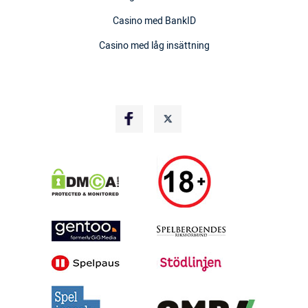
Casino med BankID
Casino med låg insättning