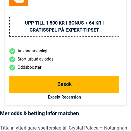
UPP TILL 1 500 KR I BONUS + 64 KR I
GRATISSPEL PÅ EXPEKT-TIPSET
Användarvänligt
Stort utbud av odds
Oddsboostar
Besök
Expekt Recension
Mer odds & betting inför matchen
Titta in ytterligare spelförslag till Crystal Palace – Nottingham