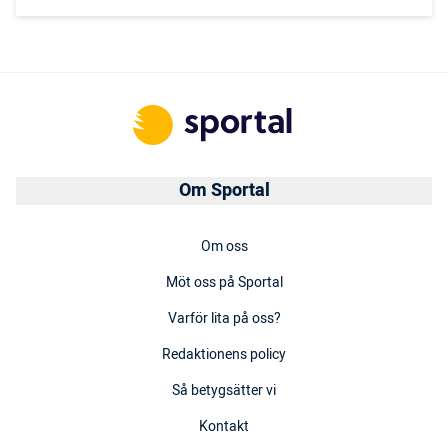
Om Sportal
Om oss
Möt oss på Sportal
Varför lita på oss?
Redaktionens policy
Så betygsätter vi
Kontakt