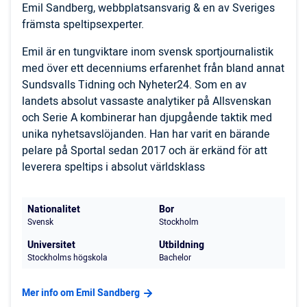
Emil Sandberg, webbplatsansvarig & en av Sveriges
främsta speltipsexperter.
Emil är en tungviktare inom svensk sportjournalistik
med över ett decenniums erfarenhet från bland annat
Sundsvalls Tidning och Nyheter24. Som en av
landets absolut vassaste analytiker på Allsvenskan
och Serie A kombinerar han djupgående taktik med
unika nyhetsavslöjanden. Han har varit en bärande
pelare på Sportal sedan 2017 och är erkänd för att
leverera speltips i absolut världsklass
Nationalitet
Bor
Svensk
Stockholm
Universitet
Utbildning
Stockholms högskola
Bachelor
Mer info om Emil Sandberg