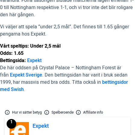
varandra. Förra säsongen slutade matcherna lagen emellan 1-
0 till Nottingham respektive 1-1, och vi tror inte det blir roligare
den här gången.
Vi väljer att spela ”under 2,5 mål”. Det finnes till 1.65 gånger
pengarna hos Expekt.
Vårt speltips: Under 2,5 mål
Odds: 1.65
Bettingsida:
Expekt
De här oddsen på Crystal Palace – Nottingham Forest är
från
Expekt Sverige
. Den bettingsidan har varit i bruk sedan
1999, har massvis med bra odds. Titta också in
bettingsidor
med Swish
.
Hur vi sätter betyg
Spelberoende
Affiliate info
1
Expekt