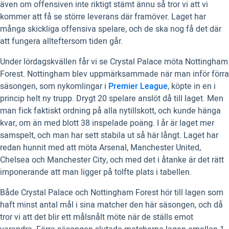
även om offensiven inte riktigt stämt ännu så tror vi att vi
kommer att få se större leverans där framöver. Laget har
många skickliga offensiva spelare, och de ska nog få det där
att fungera allteftersom tiden går.
Under lördagskvällen får vi se Crystal Palace möta Nottingham
Forest. Nottingham blev uppmärksammade när man inför förra
säsongen, som nykomlingar i
Premier League
, köpte in en i
princip helt ny trupp. Drygt 20 spelare anslöt då till laget. Men
man fick faktiskt ordning på alla nytillskott, och kunde hänga
kvar, om än med blott 38 inspelade poäng. I år är laget mer
samspelt, och man har sett stabila ut så här långt. Laget har
redan hunnit med att möta Arsenal, Manchester United,
Chelsea och Manchester City, och med det i åtanke är det rätt
imponerande att man ligger på tolfte plats i tabellen.
Både Crystal Palace och Nottingham Forest hör till lagen som
haft minst antal mål i sina matcher den här säsongen, och då
tror vi att det blir ett målsnålt möte när de ställs emot