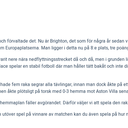
förvaltade det. Nu är Brighton, det som för några år sedan var 
m Europaplatserna. Man ligger i detta nu på 8:e plats, tre poä
 varit nere nära nedflyttningsstrecket då och då, men i grunden 
ace spelar en stabil fotboll där man håller tätt bakåt och inte 
an hade fem raka segrar alla tävlingar, innan man dock åkte på
 men åkte plötsligt på torsk med 0-3 hemma mot Aston Villa sena
av hemmaplan fäller avgörandet. Därför väljer vi att spela den r
 utöver spel på vinnare av matchen kan du även spela på hur m