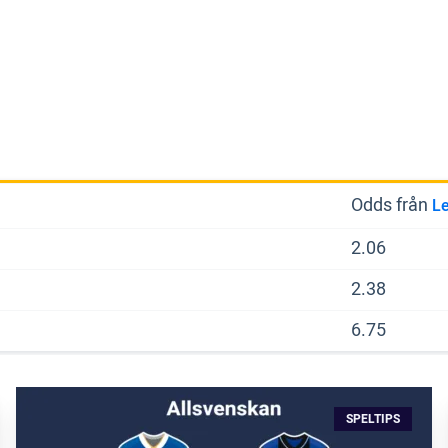
Odds från
L
2.06
2.38
6.75
SPELTIPS