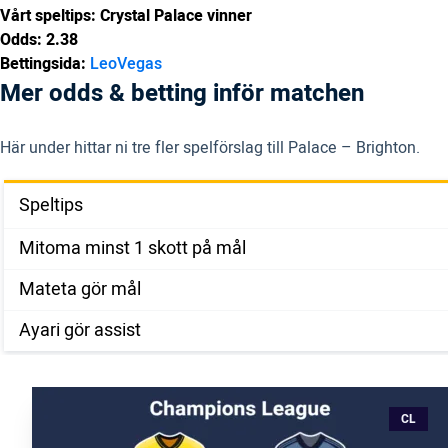
Vårt speltips: Crystal Palace vinner
Odds: 2.38
Bettingsida:
LeoVegas
Mer odds & betting inför matchen
Här under hittar ni tre fler spelförslag till Palace – Brighton.
Speltips
Mitoma minst 1 skott på mål
Mateta gör mål
Ayari gör assist
CL