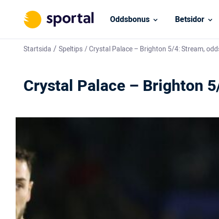
Oddsbonus
Betsidor
/
Startsida
Speltips
/
Crystal Palace – Brighton 5/4: Stream, odds
Crystal Palace – Brighton 5