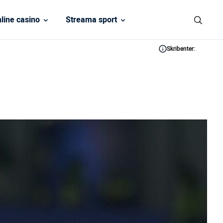
line casino
Streama sport
Skribenter: