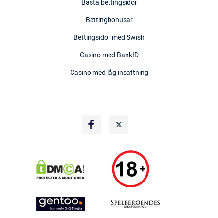
Bästa bettingsidor
Bettingbonusar
Bettingsidor med Swish
Casino med BankID
Casino med låg insättning