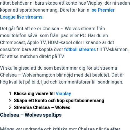
nätet behöver ni bara skapa ett konto hos Viaplay, där ni sedan
köper ett sportabonnemang. Därefter kan ni
se Premier
League live streams
.
Det går fint att se er Chelsea – Wolves stream från
mobiltelefon såväl som från Ipad eller PC. Har du en
Chromecast, Apple TV, HDMI-kabel eller liknande är det
dessutom bara att koppla över
fotboll streams
till TV-skärmen,
för att se matchen direkt på TV.
Vi skulle gissa att du som bestämmer dig för att streama
Chelsea – Wolverhampton blir nöjd med det beslutet. Det är
hög kvalitet på bild, ljud och kommentatorer till sändningen.
Klicka dig vidare till
Viaplay
Skapa ett konto och köp sportabonnemang
Streama Chelsea – Wolves
Chelsea – Wolves speltips
Många var undrande och kritiska mot Chelsea när de efter