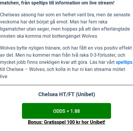
matchen, från speltips till information om live stream!
Chelseas säsong har som en helhet varit bra, men de senaste
veckorna har det börjat gå emot. Man har fem raka
ligamatcher utan seger, men hoppas på att den efterlängtade
vinsten ska komma mot bottengänget Wolves.
Wolves bytte nyligen tränare, och har fått en viss positiv effekt
av det. Men nu kommer man från två raka 0-3-förluster, och
mycket jobb finns onekligen kvar att göra. Läs här vårt
speltips
till Chelsea – Wolves, och kolla in hur ni kan streama mötet
live.
Chelsea HT/FT (Unibet)
ODDS = 1.88
Bonus: Gratisspel 100 kr hor Unibet!