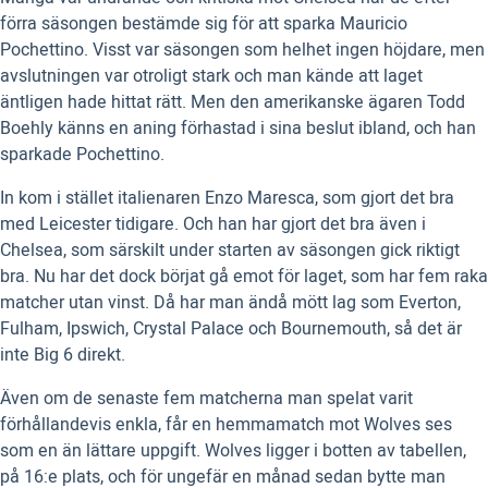
förra säsongen bestämde sig för att sparka Mauricio
Pochettino. Visst var säsongen som helhet ingen höjdare, men
avslutningen var otroligt stark och man kände att laget
äntligen hade hittat rätt. Men den amerikanske ägaren Todd
Boehly känns en aning förhastad i sina beslut ibland, och han
sparkade Pochettino.
In kom i stället italienaren Enzo Maresca, som gjort det bra
med Leicester tidigare. Och han har gjort det bra även i
Chelsea, som särskilt under starten av säsongen gick riktigt
bra. Nu har det dock börjat gå emot för laget, som har fem raka
matcher utan vinst. Då har man ändå mött lag som Everton,
Fulham, Ipswich, Crystal Palace och Bournemouth, så det är
inte Big 6 direkt.
Även om de senaste fem matcherna man spelat varit
förhållandevis enkla, får en hemmamatch mot Wolves ses
som en än lättare uppgift. Wolves ligger i botten av tabellen,
på 16:e plats, och för ungefär en månad sedan bytte man