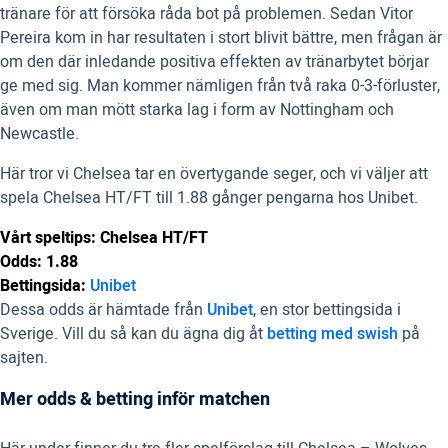
tränare för att försöka råda bot på problemen. Sedan Vitor
Pereira kom in har resultaten i stort blivit bättre, men frågan är
om den där inledande positiva effekten av tränarbytet börjar
ge med sig. Man kommer nämligen från två raka 0-3-förluster,
även om man mött starka lag i form av Nottingham och
Newcastle.
Här tror vi Chelsea tar en övertygande seger, och vi väljer att
spela Chelsea HT/FT till 1.88 gånger pengarna hos Unibet.
Vårt speltips: Chelsea HT/FT
Odds: 1.88
Bettingsida:
Unibet
Dessa odds är hämtade från
Unibet
, en stor bettingsida i
Sverige. Vill du så kan du ägna dig åt
betting med swish
på
sajten.
Mer odds & betting inför matchen