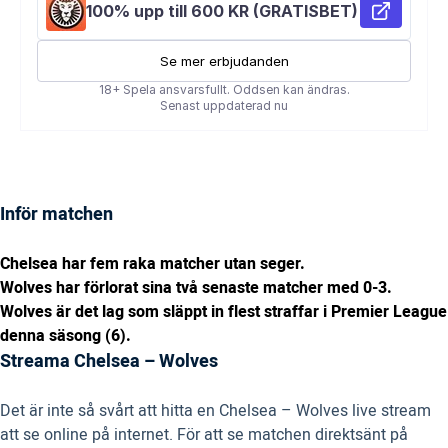
Inför matchen
Chelsea har fem raka matcher utan seger.
Wolves har förlorat sina två senaste matcher med 0-3.
Wolves är det lag som släppt in flest straffar i Premier League
denna säsong (6).
Streama Chelsea – Wolves
Det är inte så svårt att hitta en Chelsea – Wolves live stream
att se online på internet. För att se matchen direktsänt på