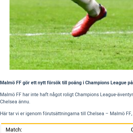
Malmö FF gör ett nytt försök till poäng i Champions League på
Malmö FF har inte haft något roligt Champions League-äventyr 
Chelsea ännu.
Här tar vi er igenom förutsättningarna till Chelsea – Malmö FF,
Match: