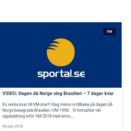
VM
VIDEO: Dagen då Norge slog Brasilien – 7 dagar kvar
En vecka kvar till VM-start! Idag minns vi tillbaka på dagen då
Norge besegrade Brasilien i VM 1998. Vi fortsätter vår
uppladdning inför VM 2018 med ännu …
08 juni, 2018