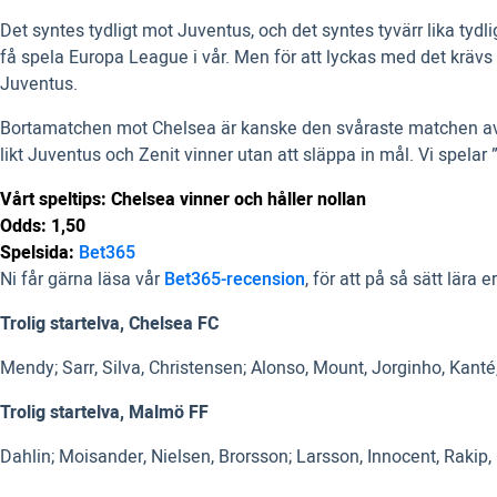
Det syntes tydligt mot Juventus, och det syntes tyvärr lika tydlig
få spela Europa League i vår. Men för att lyckas med det krävs
Juventus.
Bortamatchen mot Chelsea är kanske den svåraste matchen av all
likt Juventus och Zenit vinner utan att släppa in mål. Vi spelar
Vårt speltips: Chelsea vinner och håller nollan
Odds: 1,50
Spelsida:
Bet365
Ni får gärna läsa vår
Bet365-recension
, för att på så sätt lära
Trolig startelva, Chelsea FC
Mendy; Sarr, Silva, Christensen; Alonso, Mount, Jorginho, Kanté
Trolig startelva, Malmö FF
Dahlin; Moisander, Nielsen, Brorsson; Larsson, Innocent, Rakip,