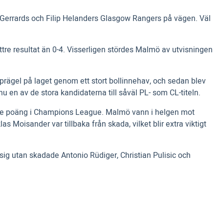
en Gerrards och Filip Helanders Glasgow Rangers på vägen. Väl
tre resultat än 0-4. Visserligen stördes Malmö av utvisningen
prägel på laget genom ett stort bollinnehav, och sedan blev
 en av de stora kandidaterna till såväl PL- som CL-titeln.
 tre poäng i Champions League. Malmö vann i helgen mot
 Moisander var tillbaka från skada, vilket blir extra viktigt
g utan skadade Antonio Rüdiger, Christian Pulisic och