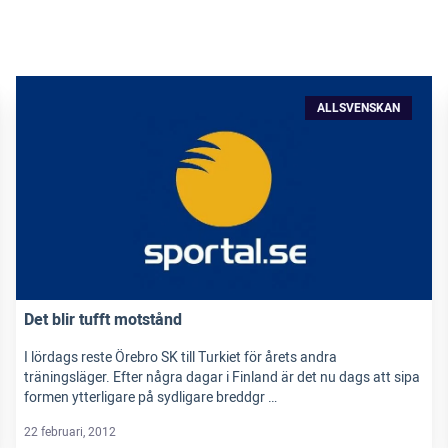
ALLSVENSKAN
Det blir tufft motstånd
I lördags reste Örebro SK till Turkiet för årets andra
träningsläger. Efter några dagar i Finland är det nu dags att sipa
formen ytterligare på sydligare breddgr …
22 februari, 2012