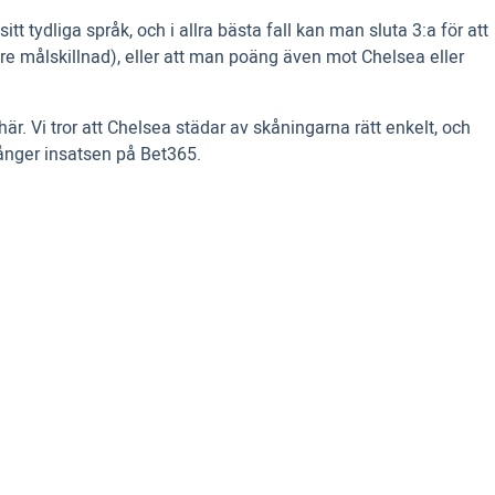
itt tydliga språk, och i allra bästa fall kan man sluta 3:a för att
re målskillnad), eller att man poäng även mot Chelsea eller
. Vi tror att Chelsea städar av skåningarna rätt enkelt, och
 gånger insatsen på Bet365.