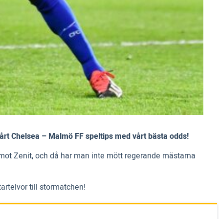
vårt Chelsea – Malmö FF speltips med vårt bästa odds!
 mot Zenit, och då har man inte mött regerande mästarna
rtelvor till stormatchen!