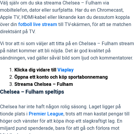
Välj själv om du ska streama Chelsea – Fulham via
mobiltelefon, dator eller surfplatta. Har du en Chromecast,
Apple TV, HDMI-kabel eller liknande kan du dessutom koppla
över din
fotboll live stream
till TV-skärmen, för att se matchen
direktsänt på TV.
Vi tror att ni som väljer att titta på en Chelsea – Fulham stream
på nätet kommer att bli nöjda. Det är god kvalitet på
sändningen, vad gäller såväl bild som ljud och kommentatorer.
Klicka dig vidare till
Viaplay
Öppna ett konto och köp sportabonnemang
Streama Chelsea – Fulham
Chelsea – Fulham speltips
Chelsea har inte haft någon rolig säsong. Laget ligger på
tionde plats i
Premier League
, trots att man kastat pengar till
höger och vänster för att köpa ihop ett slagkraftigt lag. En
miljard pund spenderade, bara för att gå och förlora mot