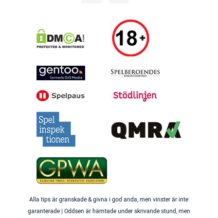
Alla tips är granskade & givna i god anda, men vinster är inte
garanterade | Oddsen är hämtade under skrivande stund, men