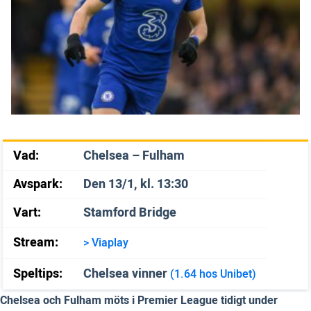
Vad:
Chelsea – Fulham
Avspark:
Den 13/1, kl. 13:30
Vart:
Stamford Bridge
Stream:
> Viaplay
Speltips:
Chelsea vinner
(1.64 hos Unibet)
Chelsea och Fulham möts i Premier League tidigt under