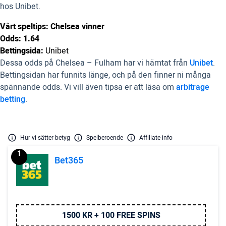
hos Unibet.
Vårt speltips: Chelsea vinner
Odds: 1.64
Bettingsida:
Unibet
Dessa odds på Chelsea – Fulham har vi hämtat från
Unibet
.
Bettingsidan har funnits länge, och på den finner ni många
spännande odds. Vi vill även tipsa er att läsa om
arbitrage
betting
.
Hur vi sätter betyg
Spelberoende
Affiliate info
1
Bet365
1500 KR + 100 FREE SPINS