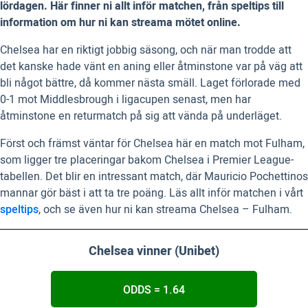
lördagen. Här finner ni allt inför matchen, från speltips till
information om hur ni kan streama mötet online.
Chelsea har en riktigt jobbig säsong, och när man trodde att
det kanske hade vänt en aning eller åtminstone var på väg att
bli något bättre, då kommer nästa smäll. Laget förlorade med
0-1 mot Middlesbrough i ligacupen senast, men har
åtminstone en returmatch på sig att vända på underläget.
Först och främst väntar för Chelsea här en match mot Fulham,
som ligger tre placeringar bakom Chelsea i Premier League-
tabellen. Det blir en intressant match, där Mauricio Pochettinos
mannar gör bäst i att ta tre poäng. Läs allt inför matchen i vårt
speltips
, och se även hur ni kan streama Chelsea – Fulham.
Chelsea vinner (Unibet)
ODDS = 1.64