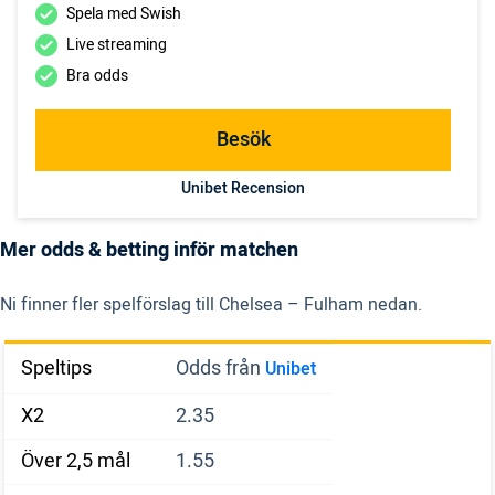
Spela med Swish
Live streaming
Bra odds
Besök
Unibet Recension
Mer odds & betting inför matchen
Ni finner fler spelförslag till Chelsea – Fulham nedan.
Speltips
Odds från
Unibet
X2
2.35
Över 2,5 mål
1.55