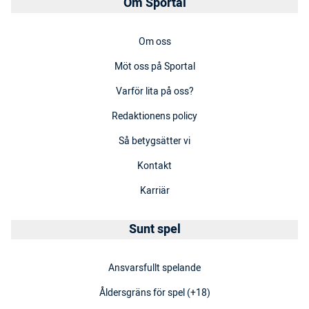
Om Sportal
Om oss
Möt oss på Sportal
Varför lita på oss?
Redaktionens policy
Så betygsätter vi
Kontakt
Karriär
Sunt spel
Ansvarsfullt spelande
Åldersgräns för spel (+18)