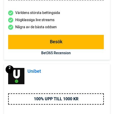
Världens största bettingsida
Högklassiga live streams
Några av de bästa oddsen
Besök
Bet365 Recension
2
Unibet
100% UPP TILL 1000 KR