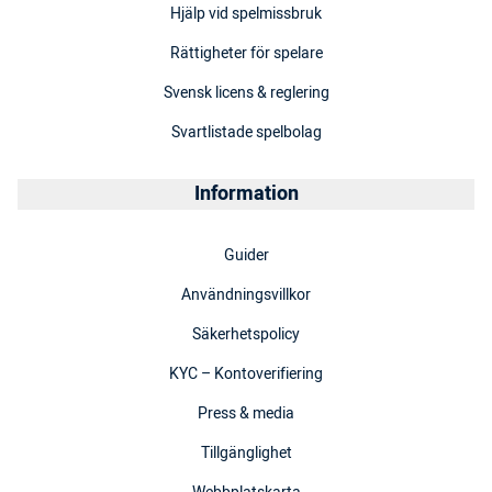
Hjälp vid spelmissbruk
Rättigheter för spelare
Svensk licens & reglering
Svartlistade spelbolag
Information
Guider
Användningsvillkor
Säkerhetspolicy
KYC – Kontoverifiering
Press & media
Tillgänglighet