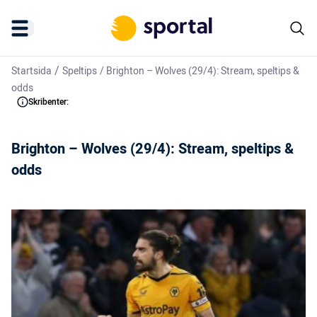
/
Startsida
Speltips
/
Brighton – Wolves (29/4): Stream, speltips &
odds
Skribenter:
Brighton – Wolves (29/4): Stream, speltips &
odds