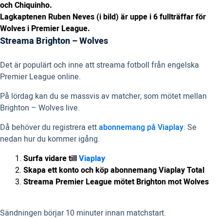
och Chiquinho.
Lagkaptenen Ruben Neves (i bild) är uppe i 6 fullträffar för
Wolves i Premier League.
Streama Brighton – Wolves
Det är populärt och inne att streama fotboll från engelska
Premier League online.
På lördag kan du se massvis av matcher, som mötet mellan
Brighton – Wolves live.
Då behöver du registrera ett
abonnemang på Viaplay
. Se
nedan hur du kommer igång.
Surfa vidare till
Viaplay
Skapa ett konto och köp abonnemang Viaplay Total
Streama Premier League mötet Brighton mot Wolves
Sändningen börjar 10 minuter innan matchstart.