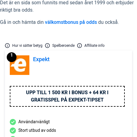
Det är en sida som funnits med sedan året 1999 och erbjuder
riktigt bra odds.
Gå in och hämta din
välkomstbonus på odds
du också.
Hur vi sätter betyg
Spelberoende
Affiliate info
1
Expekt
UPP TILL 1 500 KR I BONUS + 64 KR I
GRATISSPEL PÅ EXPEKT-TIPSET
Användarvänligt
Stort utbud av odds