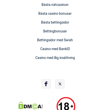
Bästa nätcasinon
Bästa casino bonusar
Bästa bettingsidor
Bettingbonusar
Bettingsidor med Swish
Casino med BankID
Casino med låg insättning