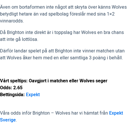
Även om bortaformen inte något att skryta över känns Wolves
betydligt hetare än vad spelbolag föreslår med sina 1×2
vinnarodds.
Då Brighton inte direkt är i toppslag har Wolves en bra chans
att inte gå lottlösa.
Därför landar spelet på att Brighton inte vinner matchen utan
att Wolves åker hem med en eller samtliga 3 poäng i behåll.
Vårt speltips: Oavgjort i matchen eller Wolves seger
Odds: 2.65
Bettingsida:
Expekt
Våra odds inför Brighton – Wolves har vi hämtat från
Expekt
Sverige
.