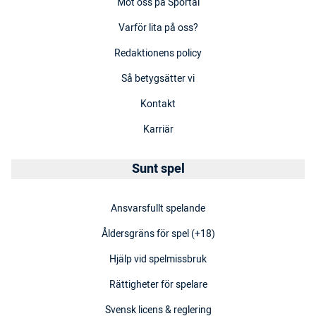
Möt oss på Sportal
Varför lita på oss?
Redaktionens policy
Så betygsätter vi
Kontakt
Karriär
Sunt spel
Ansvarsfullt spelande
Åldersgräns för spel (+18)
Hjälp vid spelmissbruk
Rättigheter för spelare
Svensk licens & reglering