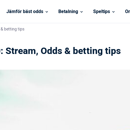
Jämför bäst odds
Betalning
Speltips
On
& betting tips
: Stream, Odds & betting tips