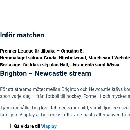
Inför matchen
Premier League är tillbaka – Omgång 8.
Hemmalaget saknar Gruda, Hinshelwood, March samt Webste
Bortalaget får klara sig utan Hall, Livramento samt Wissa.
Brighton – Newcastle stream
För att streama mötet mellan Brighton och Newcastle krävs ko
sport varje dag – från fotboll till hockey, Formel 1 och mycket 
Tjänsten håller hög kvalitet med skarp bild, stabilt ljud och 
familjen. Viaplay är helt enkelt ett av de bästa alternativen för d
Gå vidare till
Viaplay