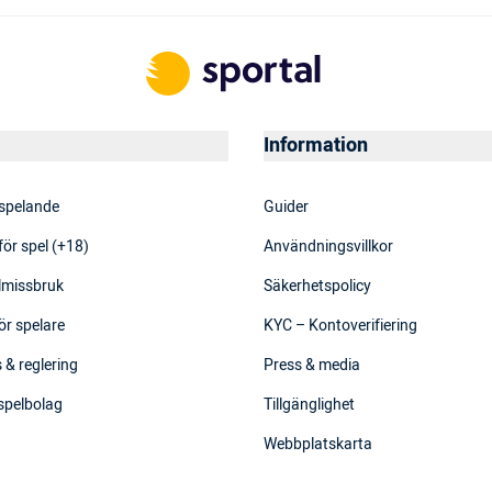
Information
 spelande
Guider
för spel (+18)
Användningsvillkor
elmissbruk
Säkerhetspolicy
ör spelare
KYC – Kontoverifiering
 & reglering
Press & media
 spelbolag
Tillgänglighet
Webbplatskarta