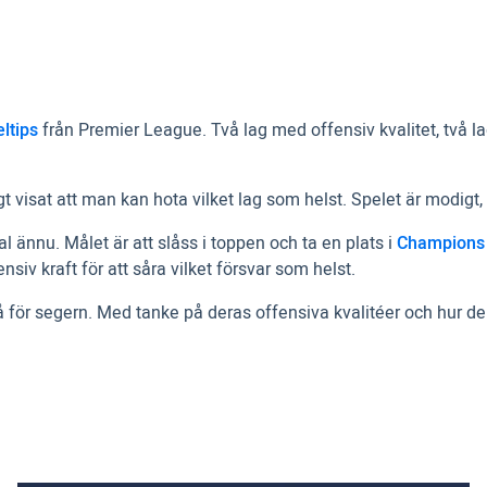
ltips
från Premier League. Två lag med offensiv kvalitet, två l
t visat att man kan hota vilket lag som helst. Spelet är modigt,
ial ännu. Målet är att slåss i toppen och ta en plats i
Champions
iv kraft för att såra vilket försvar som helst.
för segern. Med tanke på deras offensiva kvalitéer och hur de b