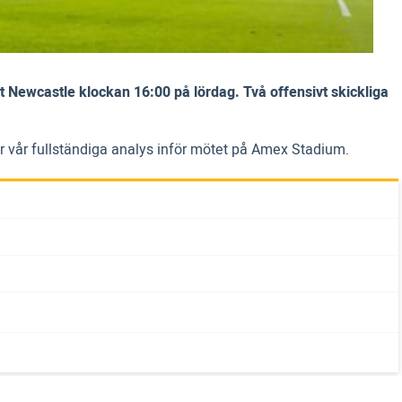
ot Newcastle klockan 16:00 på lördag. Två offensivt skickliga
ör vår fullständiga analys inför mötet på Amex Stadium.