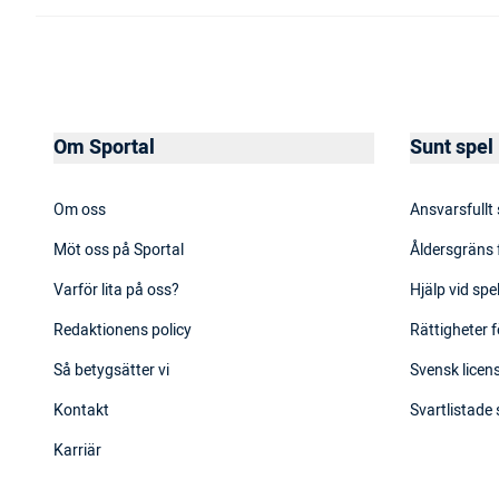
Om Sportal
Sunt spel
Om oss
Ansvarsfullt
Möt oss på Sportal
Åldersgräns 
Varför lita på oss?
Hjälp vid sp
Redaktionens policy
Rättigheter f
Så betygsätter vi
Svensk licens
Kontakt
Svartlistade
Karriär