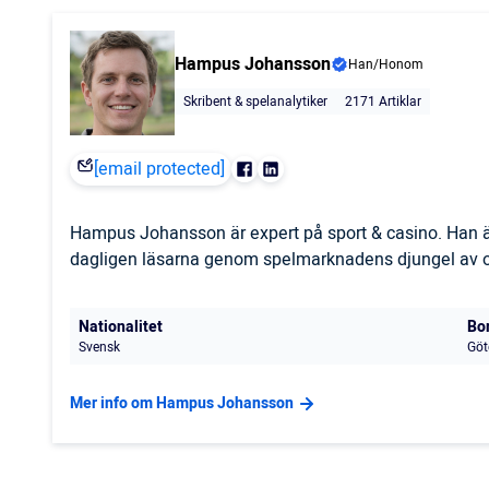
Hampus Johansson
Han/Honom
Skribent & spelanalytiker
2171 Artiklar
[email protected]
Hampus Johansson är expert på sport & casino. Han är
dagligen läsarna genom spelmarknadens djungel av odd
Nationalitet
Bo
Svensk
Göt
Mer info om Hampus Johansson