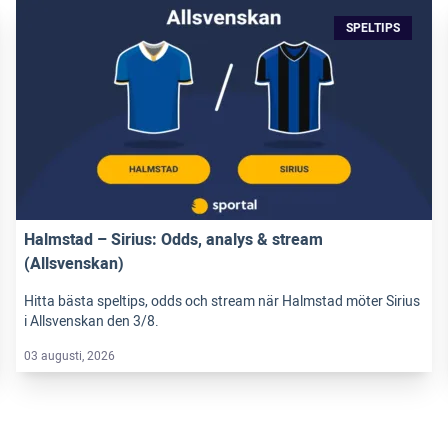
SPELTIPS
Halmstad – Sirius: Odds, analys & stream
(Allsvenskan)
Hitta bästa speltips, odds och stream när Halmstad möter Sirius
i Allsvenskan den 3/8.
03 augusti, 2026