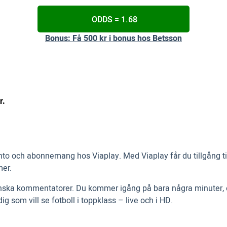
ODDS = 1.68
Bonus: Få 500 kr i bonus hos Betsson
r.
nto och abonnemang hos Viaplay. Med Viaplay får du tillgång t
mer.
svenska kommentatorer. Du kommer igång på bara några minuter, o
ig som vill se fotboll i toppklass – live och i HD.