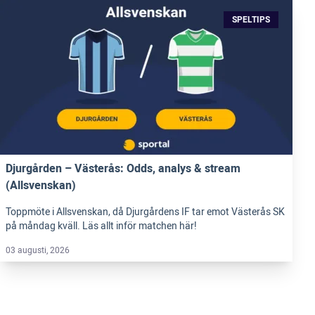
SPELTIPS
Djurgården – Västerås: Odds, analys & stream
(Allsvenskan)
Toppmöte i Allsvenskan, då Djurgårdens IF tar emot Västerås SK
på måndag kväll. Läs allt inför matchen här!
03 augusti, 2026