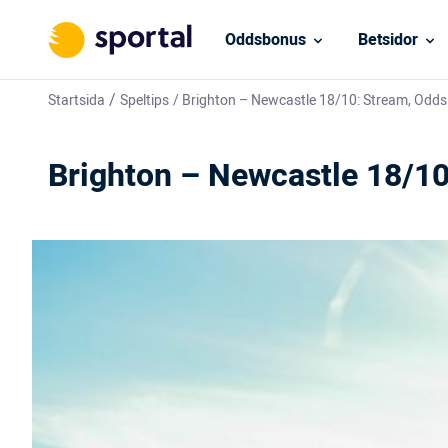
Oddsbonus
Betsidor
/
Startsida
Speltips
/
Brighton – Newcastle 18/10: Stream, Odds 
Brighton – Newcastle 18/10