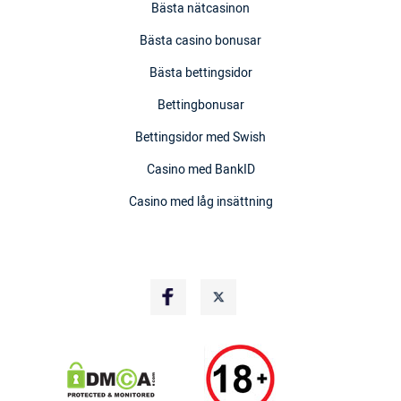
Bästa nätcasinon
Bästa casino bonusar
Bästa bettingsidor
Bettingbonusar
Bettingsidor med Swish
Casino med BankID
Casino med låg insättning