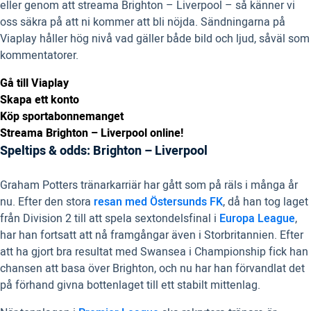
eller genom att streama Brighton – Liverpool – så känner vi
oss säkra på att ni kommer att bli nöjda. Sändningarna på
Viaplay håller hög nivå vad gäller både bild och ljud, såväl som
kommentatorer.
Gå till Viaplay
Skapa ett konto
Köp sportabonnemanget
Streama Brighton – Liverpool online!
Speltips & odds: Brighton – Liverpool
Graham Potters tränarkarriär har gått som på räls i många år
nu. Efter den stora
resan med Östersunds FK
, då han tog laget
från Division 2 till att spela sextondelsfinal i
Europa League
,
har han fortsatt att nå framgångar även i Storbritannien. Efter
att ha gjort bra resultat med Swansea i Championship fick han
chansen att basa över Brighton, och nu har han förvandlat det
på förhand givna bottenlaget till ett stabilt mittenlag.