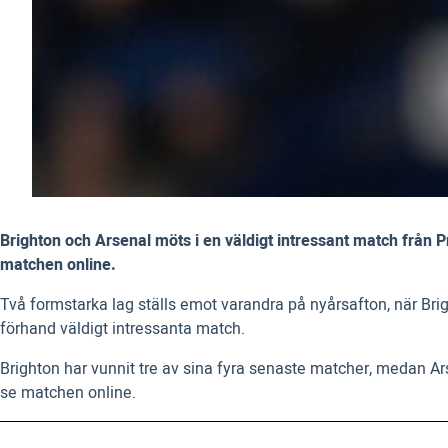
Brighton och Arsenal möts i en väldigt intressant match från Pr
matchen online.
Två formstarka lag ställs emot varandra på nyårsafton, när 
förhand väldigt intressanta match.
Brighton har vunnit tre av sina fyra senaste matcher, medan Ars
se matchen online.