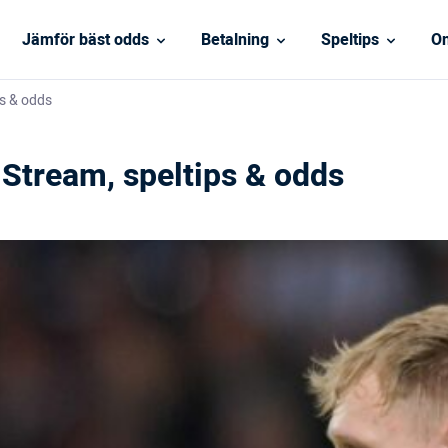
Jämför bäst odds
Betalning
Speltips
On
ps & odds
 Stream, speltips & odds