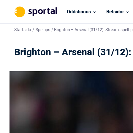
Oddsbonus
Betsidor
/
Startsida
Speltips
/
Brighton – Arsenal (31/12): Stream, spelti
Brighton – Arsenal (31/12):