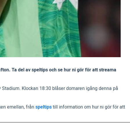
ton. Ta del av speltips och se hur ni gör för att streama
ty Stadium. Klockan 18:30 blåser domaren igång denna på
agen emellan, från
speltips
till information om hur ni gör för att