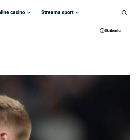
line casino
Streama sport
Skribenter: