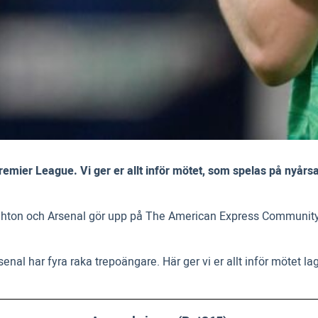
emier League. Vi ger er allt inför mötet, som spelas på nyårsaf
Brighton och Arsenal gör upp på The American Express Communi
enal har fyra raka trepoängare. Här ger vi er allt inför mötet l