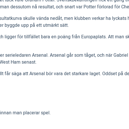
et tack vare Graham Potter. Svenskbekantingen fick ett gäng trä
an dessutom nå resultat, och snart var Potter förlorad för Che
ultatkurva skulle vända nedåt, men klubben verkar ha lyckats hit
ter byggde upp på ett utmärkt sätt.
 ligger för tillfället bara en poäng från Europaplats. Att man s
.
ter serieledaren Arsenal. Arsenal går som tåget, och när Gabriel
ot West Ham senast.
allt får säga att Arsenal bör vara det starkare laget. Oddset på 
 innan man placerar spel.