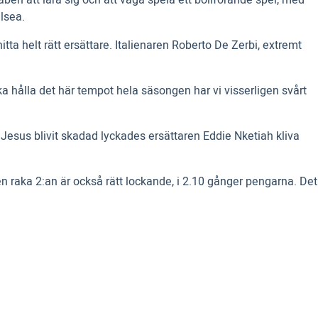
ben att lära sig och att våga spela ett bollförande spel, med
lsea.
ta helt rätt ersättare. Italienaren Roberto De Zerbi, extremt
ka hålla det här tempot hela säsongen har vi visserligen svårt
 Jesus blivit skadad lyckades ersättaren Eddie Nketiah kliva
den raka 2:an är också rätt lockande, i 2.10 gånger pengarna. Det