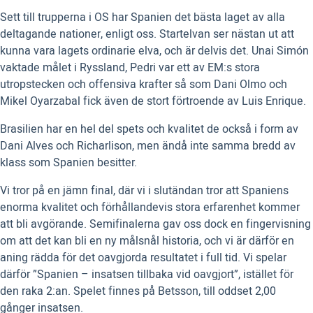
Sett till trupperna i OS har Spanien det bästa laget av alla
deltagande nationer, enligt oss. Startelvan ser nästan ut att
kunna vara lagets ordinarie elva, och är delvis det. Unai Simón
vaktade målet i Ryssland, Pedri var ett av EM:s stora
utropstecken och offensiva krafter så som Dani Olmo och
Mikel Oyarzabal fick även de stort förtroende av Luis Enrique.
Brasilien har en hel del spets och kvalitet de också i form av
Dani Alves och Richarlison, men ändå inte samma bredd av
klass som Spanien besitter.
Vi tror på en jämn final, där vi i slutändan tror att Spaniens
enorma kvalitet och förhållandevis stora erfarenhet kommer
att bli avgörande. Semifinalerna gav oss dock en fingervisning
om att det kan bli en ny målsnål historia, och vi är därför en
aning rädda för det oavgjorda resultatet i full tid. Vi spelar
därför ”Spanien – insatsen tillbaka vid oavgjort”, istället för
den raka 2:an. Spelet finnes på Betsson, till oddset 2,00
gånger insatsen.