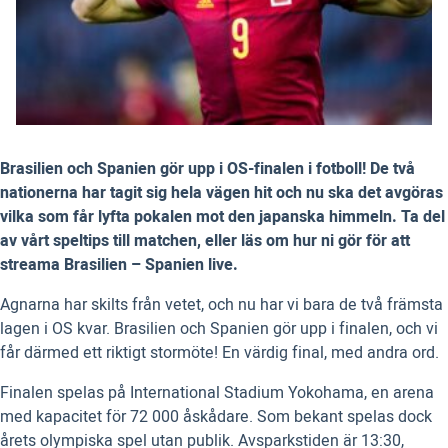
Brasilien och Spanien gör upp i OS-finalen i fotboll! De två
nationerna har tagit sig hela vägen hit och nu ska det avgöras
vilka som får lyfta pokalen mot den japanska himmeln. Ta del
av vårt speltips till matchen, eller läs om hur ni gör för att
streama Brasilien – Spanien live.
Agnarna har skilts från vetet, och nu har vi bara de två främsta
lagen i OS kvar. Brasilien och Spanien gör upp i finalen, och vi
får därmed ett riktigt stormöte! En värdig final, med andra ord.
Finalen spelas på International Stadium Yokohama, en arena
med kapacitet för 72 000 åskådare. Som bekant spelas dock
årets olympiska spel utan publik. Avsparkstiden är 13:30,