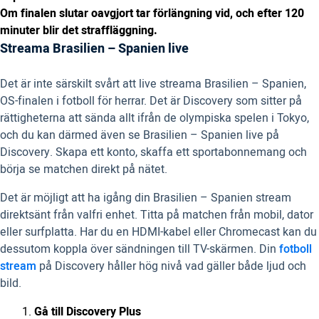
Om finalen slutar oavgjort tar förlängning vid, och efter 120
minuter blir det straffläggning.
Streama Brasilien – Spanien live
Det är inte särskilt svårt att live streama Brasilien – Spanien,
OS-finalen i fotboll för herrar. Det är Discovery som sitter på
rättigheterna att sända allt ifrån de olympiska spelen i Tokyo,
och du kan därmed även se Brasilien – Spanien live på
Discovery. Skapa ett konto, skaffa ett sportabonnemang och
börja se matchen direkt på nätet.
Det är möjligt att ha igång din Brasilien – Spanien stream
direktsänt från valfri enhet. Titta på matchen från mobil, dator
eller surfplatta. Har du en HDMI-kabel eller Chromecast kan du
dessutom koppla över sändningen till TV-skärmen. Din
fotboll
stream
på Discovery håller hög nivå vad gäller både ljud och
bild.
Gå till Discovery Plus