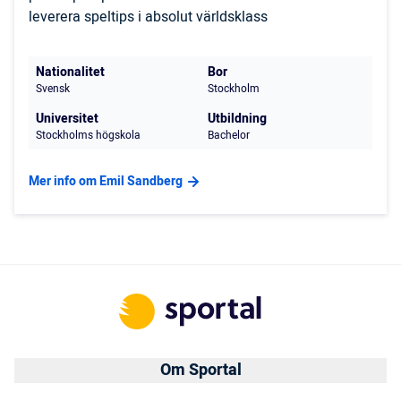
leverera speltips i absolut världsklass
Nationalitet
Bor
Svensk
Stockholm
Universitet
Utbildning
Stockholms högskola
Bachelor
Mer info om Emil Sandberg
Om Sportal