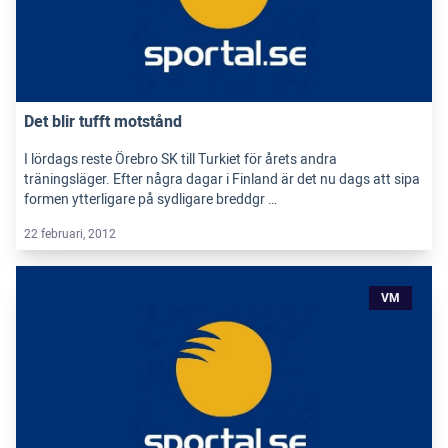
Det blir tufft motstånd
I lördags reste Örebro SK till Turkiet för årets andra
träningsläger. Efter några dagar i Finland är det nu dags att sipa
formen ytterligare på sydligare breddgr …
22 februari, 2012
VM