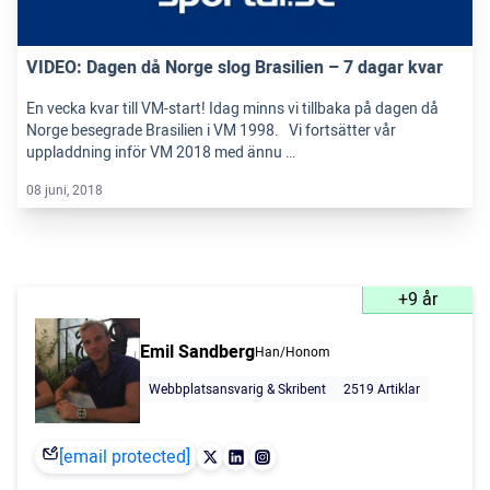
VIDEO: Dagen då Norge slog Brasilien – 7 dagar kvar
En vecka kvar till VM-start! Idag minns vi tillbaka på dagen då
Norge besegrade Brasilien i VM 1998. Vi fortsätter vår
uppladdning inför VM 2018 med ännu …
08 juni, 2018
+9 år
Emil Sandberg
Han/Honom
Webbplatsansvarig & Skribent
2519 Artiklar
[email protected]