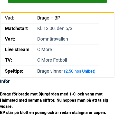
Vad:
Brage – BP
Matchstart
Kl. 13:00, den 5/3
Vart:
Domnärsvallen
Live stream
C More
TV:
C More Fotboll
Speltips:
Brage vinner
(2,50 hos Unibet)
Inför
Brage förlorade mot Djurgården med 1-0, och vann mot
Halmstad med samma siffror. Nu hoppas man på att ta sig
vidare.
BP står på blott en poäng och är redan utslagna ur cupen.