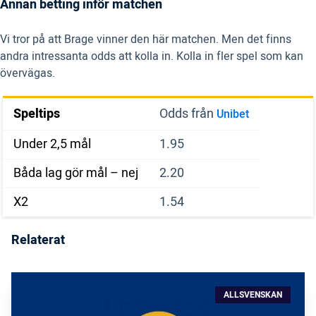
Annan betting inför matchen
Vi tror på att Brage vinner den här matchen. Men det finns
andra intressanta odds att kolla in. Kolla in fler spel som kan
övervägas.
Speltips
Odds från
Unibet
Under 2,5 mål
1.95
Båda lag gör mål – nej
2.20
X2
1.54
Relaterat
ALLSVENSKAN