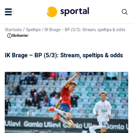
/
Startsida
Speltips
/
IK Brage – BP (5/3): Stream, speltips & odds
Skribenter:
IK Brage – BP (5/3): Stream, speltips & odds