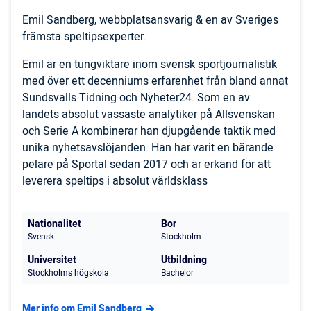
Emil Sandberg, webbplatsansvarig & en av Sveriges
främsta speltipsexperter.
Emil är en tungviktare inom svensk sportjournalistik
med över ett decenniums erfarenhet från bland annat
Sundsvalls Tidning och Nyheter24. Som en av
landets absolut vassaste analytiker på Allsvenskan
och Serie A kombinerar han djupgående taktik med
unika nyhetsavslöjanden. Han har varit en bärande
pelare på Sportal sedan 2017 och är erkänd för att
leverera speltips i absolut världsklass
Nationalitet
Bor
Svensk
Stockholm
Universitet
Utbildning
Stockholms högskola
Bachelor
Mer info om Emil Sandberg