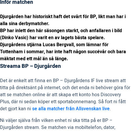
Inför matchen
Djurgården har historiskt haft det svårt för BP, likt man har i
alla sina derbymatcher.
BP har inlett den här säsongen starkt, och anfallaren i bild
(Dinko Vasic) har varit en av lagets bästa spelare.
Djurgårdens stjärna Lucas Bergvall, som lämnar för
Tottenham i sommar, har inte haft någon succévår och bara
mäktat med ett mål än så länge.
Streama BP – Djurgården
Det är enkelt att finna en BP – Djurgårdens IF live stream att
titta på direktsänt på internet, och det enda ni behöver göra för
att se matchen online är att skapa ett konto hos Discovery
Plus, där ni sedan köper ett sportabonnemang. Så fort ni fått
det gjort kan ni
se alla matcher från Allsvenskan live
.
Ni väljer själva från vilken enhet ni ska titta på er BP –
Djurgården stream. Se matchen via mobiltelefon, dator,