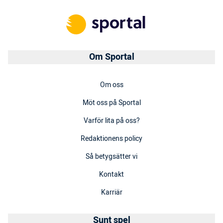
Om Sportal
Om oss
Möt oss på Sportal
Varför lita på oss?
Redaktionens policy
Så betygsätter vi
Kontakt
Karriär
Sunt spel