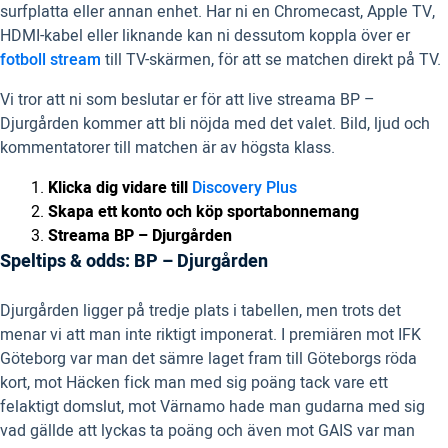
surfplatta eller annan enhet. Har ni en Chromecast, Apple TV,
HDMI-kabel eller liknande kan ni dessutom koppla över er
fotboll stream
till TV-skärmen, för att se matchen direkt på TV.
Vi tror att ni som beslutar er för att live streama BP –
Djurgården kommer att bli nöjda med det valet. Bild, ljud och
kommentatorer till matchen är av högsta klass.
Klicka dig vidare till
Discovery Plus
Skapa ett konto och köp sportabonnemang
Streama BP – Djurgården
Speltips & odds: BP – Djurgården
Djurgården ligger på tredje plats i tabellen, men trots det
menar vi att man inte riktigt imponerat. I premiären mot IFK
Göteborg var man det sämre laget fram till Göteborgs röda
kort, mot Häcken fick man med sig poäng tack vare ett
felaktigt domslut, mot Värnamo hade man gudarna med sig
vad gällde att lyckas ta poäng och även mot GAIS var man