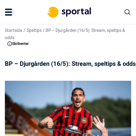
/
Startsida
Speltips
/
BP – Djurgården (16/5): Stream, speltips &
odds
Skribenter:
BP – Djurgården (16/5): Stream, speltips & odds