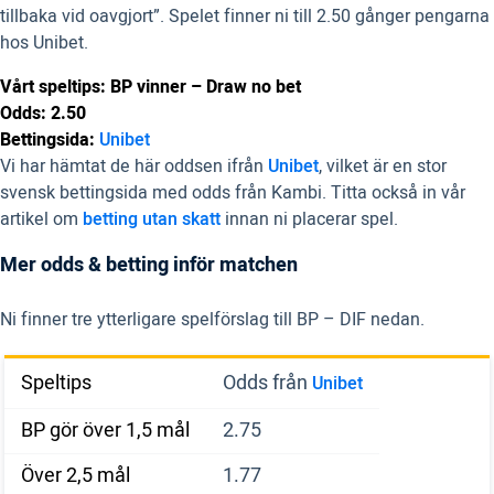
tillbaka vid oavgjort”. Spelet finner ni till 2.50 gånger pengarna
hos Unibet.
Vårt speltips: BP vinner – Draw no bet
Odds: 2.50
Bettingsida:
Unibet
Vi har hämtat de här oddsen ifrån
Unibet
, vilket är en stor
svensk bettingsida med odds från Kambi. Titta också in vår
artikel om
betting utan skatt
innan ni placerar spel.
Mer odds & betting inför matchen
Ni finner tre ytterligare spelförslag till BP – DIF nedan.
Speltips
Odds från
Unibet
BP gör över 1,5 mål
2.75
Över 2,5 mål
1.77