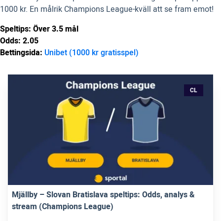
1000 kr. En målrik Champions League-kväll att se fram emot!
Speltips: Över 3.5 mål
Odds: 2.05
Bettingsida:
Unibet (1000 kr gratisspel)
CL
Mjällby – Slovan Bratislava speltips: Odds, analys &
stream (Champions League)