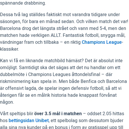
spännande drabbning.
Dessa två lag ställdes faktiskt mot varandra tidigare under
säsongen, för bara en månad sedan. Och vilken match det var!
Barcelona drog det längsta strået och vann med 5-4, men den
matchen hade verkligen ALLT. Fantastisk fotboll, snygga mål,
vändningar fram och tillbaka – en riktig
Champions League
-
klassiker.
Kan vi få en liknande matchbild härnäst? Det är absolut inte
omöjligt. Samtidigt ska det sägas att det nu handlar om ett
dubbelmöte i Champions Leagues åttondelsfinal – där
riskminimering kan spela in. Men både Benfica och Barcelona
är offensivt lagda, de spelar ingen defensiv fotboll, så att vi
återigen får se en målrik historia hade knappast förvånat
någon.
Vårt speltips blir
över 3.5 mål i matchen
– oddset 2.05 hittas
hos
bettingsidan Unibet
, ett spelbolag som dessutom bjuder
alla sina nya kunder på en bonus i form av gratisspel upp till