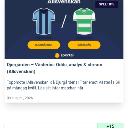
SPELTIPS
Djurgården – Västerås: Odds, analys & stream
(Allsvenskan)
Toppmöte i Allsvenskan, då Djurgårdens IF tar emot Västerås SK
på måndag kväll. Läs allt inför matchen här!
03 augusti, 2026
+15