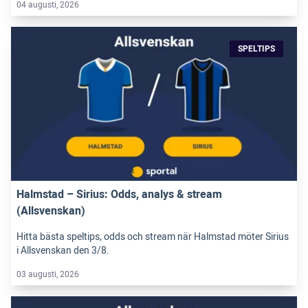
04 augusti, 2026
SPELTIPS
Halmstad – Sirius: Odds, analys & stream
(Allsvenskan)
Hitta bästa speltips, odds och stream när Halmstad möter Sirius
i Allsvenskan den 3/8.
03 augusti, 2026