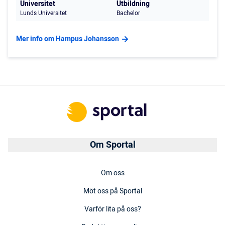
Universitet
Utbildning
Lunds Universitet
Bachelor
Mer info om Hampus Johansson
Om Sportal
Om oss
Möt oss på Sportal
Varför lita på oss?