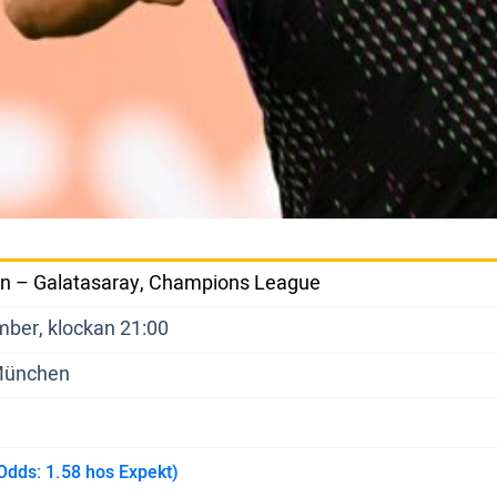
n – Galatasaray, Champions League
ber, klockan 21:00
 München
Odds: 1.58 hos Expekt)