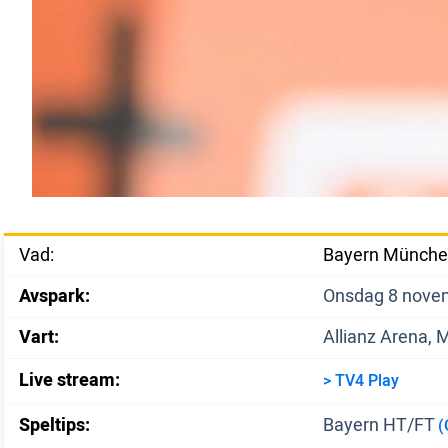
Vad:
Bayern Münche
Avspark:
Onsdag 8 novem
Vart:
Allianz Arena,
Live stream:
> TV4 Play
Speltips:
Bayern HT/FT
(