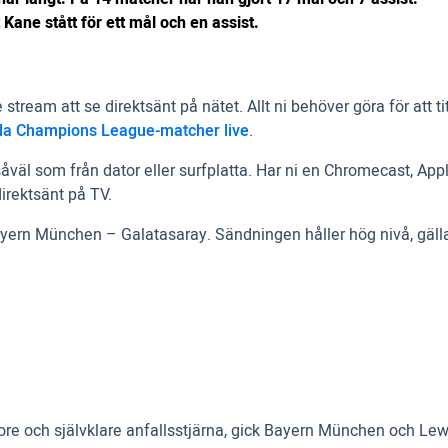
 Kane stått för ett mål och en assist.
 stream att se direktsänt på nätet. Allt ni behöver göra för att 
lla Champions League-matcher live
.
väl som från dator eller surfplatta. Har ni en Chromecast, App
irektsänt på TV.
a Bayern München – Galatasaray. Sändningen håller hög nivå, gä
re och självklare anfallsstjärna, gick Bayern München och Le