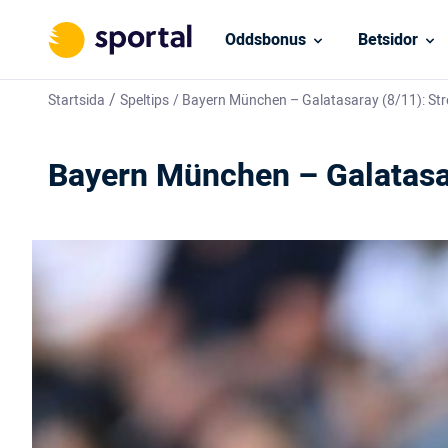
Oddsbonus
Betsidor
/
Startsida
Speltips
/
Bayern München – Galatasaray (8/11): Str
Bayern München – Galatasar