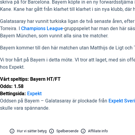
skriva på för Barcelona. Bayern köpte in en ny forwardsstjärna 
Kane. Kane har gått från klarhet till klarhet i sin nya klubb, dä
Galatasaray har vunnit turkiska ligan de två senaste åren, efte
Torreira. I
Champions League
-gruppspelet har man den här s
Bayern München, som vunnit alla sina tre matcher.
Bayern kommer till den här matchen utan Matthijs de Ligt och
Vi tror hårt på Bayern i detta möte. VI tror att laget, med sin 
hos Expekt.
Vårt speltips: Bayern HT/FT
Odds: 1.58
Bettingsida:
Expekt
Oddsen på Bayern – Galatasaray är plockade från
Expekt Sver
skulle vara spännande.
Hur vi sätter betyg
Spelberoende
Affiliate info