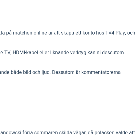
titta på matchen online är att skapa ett konto hos TV4 Play, och
le TV, HDMI-kabel eller liknande verktyg kan ni dessutom
llande både bild och ljud. Dessutom är kommentatorerna
wandowski förra sommaren skilda vägar, då polacken valde att