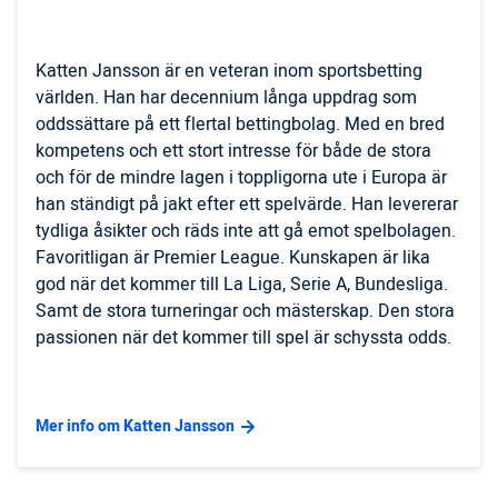
Katten Jansson är en veteran inom sportsbetting
världen. Han har decennium långa uppdrag som
oddssättare på ett flertal bettingbolag. Med en bred
kompetens och ett stort intresse för både de stora
och för de mindre lagen i toppligorna ute i Europa är
han ständigt på jakt efter ett spelvärde. Han levererar
tydliga åsikter och räds inte att gå emot spelbolagen.
Favoritligan är Premier League. Kunskapen är lika
god när det kommer till La Liga, Serie A, Bundesliga.
Samt de stora turneringar och mästerskap. Den stora
passionen när det kommer till spel är schyssta odds.
Mer info om Katten Jansson