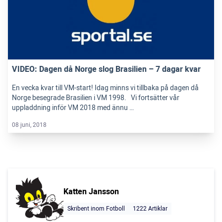
VIDEO: Dagen då Norge slog Brasilien – 7 dagar kvar
En vecka kvar till VM-start! Idag minns vi tillbaka på dagen då
Norge besegrade Brasilien i VM 1998. Vi fortsätter vår
uppladdning inför VM 2018 med ännu …
08 juni, 2018
Katten Jansson
Skribent inom Fotboll
1222 Artiklar