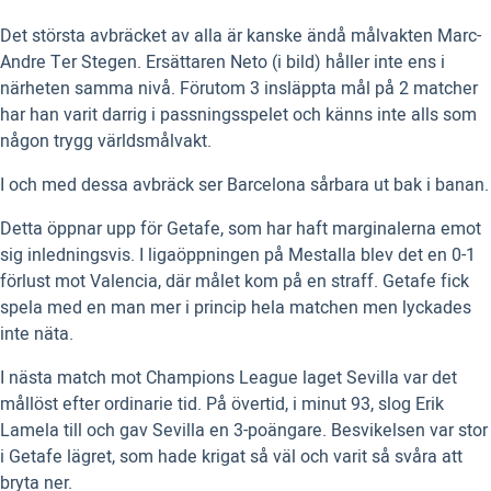
Det största avbräcket av alla är kanske ändå målvakten Marc-
Andre Ter Stegen. Ersättaren Neto (i bild) håller inte ens i
närheten samma nivå. Förutom 3 insläppta mål på 2 matcher
har han varit darrig i passningsspelet och känns inte alls som
någon trygg världsmålvakt.
I och med dessa avbräck ser Barcelona sårbara ut bak i banan.
Detta öppnar upp för Getafe, som har haft marginalerna emot
sig inledningsvis. I ligaöppningen på Mestalla blev det en 0-1
förlust mot Valencia, där målet kom på en straff. Getafe fick
spela med en man mer i princip hela matchen men lyckades
inte näta.
I nästa match mot Champions League laget Sevilla var det
mållöst efter ordinarie tid. På övertid, i minut 93, slog Erik
Lamela till och gav Sevilla en 3-poängare. Besvikelsen var stor
i Getafe lägret, som hade krigat så väl och varit så svåra att
bryta ner.