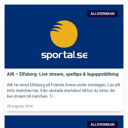
ALLSVENSKAN
AIK – Elfsborg: Live stream, speltips & laguppställning
AIK tar emot Elfsborg på Friends Arena under söndagen. Läs allt
inför matchen här, från väntade startelvor till hur du hittar din
live stream till matchen. Ti …
28 augusti, 2018
ALLSVENSKAN