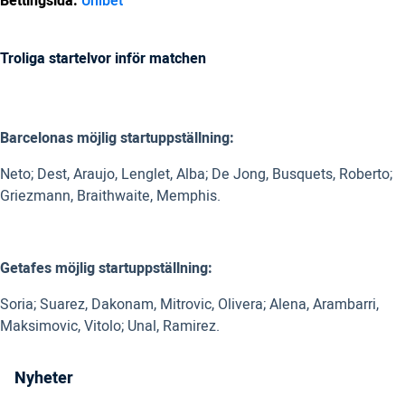
Bettingsida:
Unibet
Troliga startelvor inför matchen
Barcelonas möjlig startuppställning:
Neto; Dest, Araujo, Lenglet, Alba; De Jong, Busquets, Roberto;
Griezmann, Braithwaite, Memphis.
Getafes möjlig startuppställning:
Soria; Suarez, Dakonam, Mitrovic, Olivera; Alena, Arambarri,
Maksimovic, Vitolo; Unal, Ramirez.
Nyheter