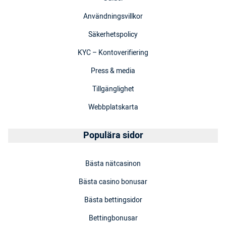
Användningsvillkor
Säkerhetspolicy
KYC – Kontoverifiering
Press & media
Tillgänglighet
Webbplatskarta
Populära sidor
Bästa nätcasinon
Bästa casino bonusar
Bästa bettingsidor
Bettingbonusar