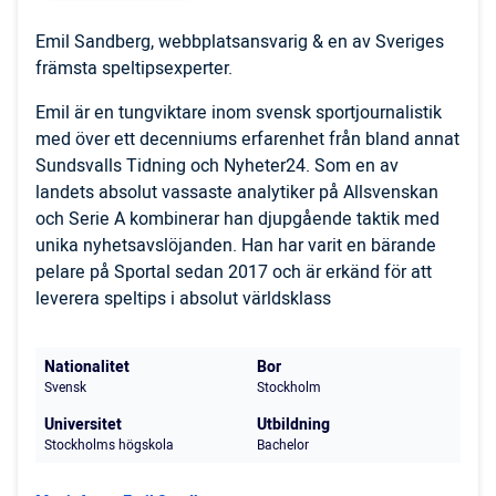
Emil Sandberg, webbplatsansvarig & en av Sveriges
främsta speltipsexperter.
Emil är en tungviktare inom svensk sportjournalistik
med över ett decenniums erfarenhet från bland annat
Sundsvalls Tidning och Nyheter24. Som en av
landets absolut vassaste analytiker på Allsvenskan
och Serie A kombinerar han djupgående taktik med
unika nyhetsavslöjanden. Han har varit en bärande
pelare på Sportal sedan 2017 och är erkänd för att
leverera speltips i absolut världsklass
Nationalitet
Bor
Svensk
Stockholm
Universitet
Utbildning
Stockholms högskola
Bachelor