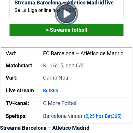
Streama Barcelona – Atletico Madrid live
Se La Liga online hos Bet365
> Streama fotboll
Vad:
FC Barcelona – Atlético de Madrid
Matchstart
Kl. 16:15, den 6/2
Vart:
Camp Nou
Live stream
Bet365
TV-kanal:
C More Fotboll
Speltips:
Barcelona vinner
(2,25 hos Bet365)
Streama Barcelona – Atlético Madrid