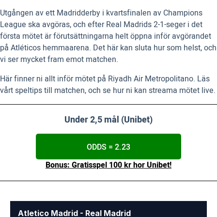
Utgången av ett Madridderby i kvartsfinalen av Champions
League ska avgöras, och efter Real Madrids 2-1-seger i det
första mötet är förutsättningarna helt öppna inför avgörandet
på Atléticos hemmaarena. Det här kan sluta hur som helst, och
vi ser mycket fram emot matchen.
Här finner ni allt inför mötet på Riyadh Air Metropolitano. Läs
vårt speltips till matchen, och se hur ni kan streama mötet live.
Under 2,5 mål (Unibet)
ODDS = 2.23
Bonus: Gratisspel 100 kr hor Unibet!