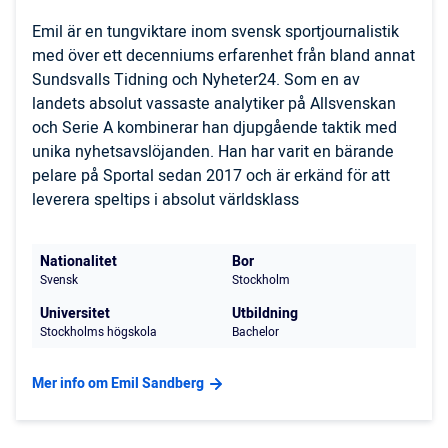
Emil är en tungviktare inom svensk sportjournalistik
med över ett decenniums erfarenhet från bland annat
Sundsvalls Tidning och Nyheter24. Som en av
landets absolut vassaste analytiker på Allsvenskan
och Serie A kombinerar han djupgående taktik med
unika nyhetsavslöjanden. Han har varit en bärande
pelare på Sportal sedan 2017 och är erkänd för att
leverera speltips i absolut världsklass
Nationalitet
Bor
Svensk
Stockholm
Universitet
Utbildning
Stockholms högskola
Bachelor
Mer info om Emil Sandberg