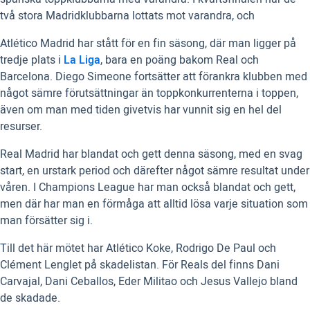
två stora Madridklubbarna lottats mot varandra, och
Atlético Madrid har stått för en fin säsong, där man ligger på
tredje plats i
La Liga
, bara en poäng bakom Real och
Barcelona. Diego Simeone fortsätter att förankra klubben med
något sämre förutsättningar än toppkonkurrenterna i toppen,
även om man med tiden givetvis har vunnit sig en hel del
resurser.
Real Madrid har blandat och gett denna säsong, med en svag
start, en urstark period och därefter något sämre resultat under
våren. I Champions League har man också blandat och gett,
men där har man en förmåga att alltid lösa varje situation som
man försätter sig i.
Till det här mötet har Atlético Koke, Rodrigo De Paul och
Clément Lenglet på skadelistan. För Reals del finns Dani
Carvajal, Dani Ceballos, Eder Militao och Jesus Vallejo bland
de skadade.