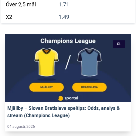
Över 2,5 mål
1.71
X2
1.49
CL
Mjällby – Slovan Bratislava speltips: Odds, analys &
stream (Champions League)
04 augusti, 2026