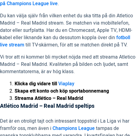
på Champions League live
.
Du kan välja själv från vilken enhet du ska titta på din Atletico
Madrid – Real Madrid stream. Se matchen via mobiltelefon,
dator eller surfplatta. Har du en Chromecast, Apple TV, HDMI-
kabel eller liknande kan du dessutom koppla över din
fotboll
live stream
till TV-skärmen, för att se matchen direkt på TV.
Vi tror att ni kommer bli mycket nöjda med att streama Atletico
Madrid – Real Madrid. Kvaliteten på bilden och ljudet, samt
kommentatorerna, är av hög klass.
Klicka dig vidare till
Viaplay
Skapa ett konto och köp sportabonnemang
Streama Atlético – Real Madrid
Atlético Madrid – Real Madrid speltips
Det är en otroligt tajt och intressant toppstrid i La Liga vi har
framför oss, men även i
Champions League
tampas de
spanska toppklubbarna med varandra. I kvartsfinalen har de