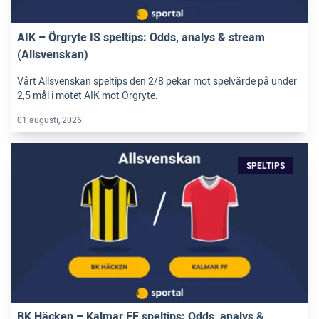
AIK – Örgryte IS speltips: Odds, analys & stream
(Allsvenskan)
Vårt Allsvenskan speltips den 2/8 pekar mot spelvärde på under
2,5 mål i mötet AIK mot Örgryte.
01 augusti, 2026
SPELTIPS
BK Häcken – Kalmar FF speltips: Odds, analys &