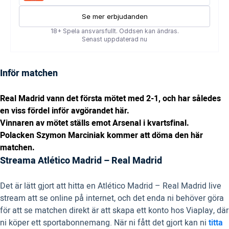
Inför matchen
Real Madrid vann det första mötet med 2-1, och har således
en viss fördel inför avgörandet här.
Vinnaren av mötet ställs emot Arsenal i kvartsfinal.
Polacken Szymon Marciniak kommer att döma den här
matchen.
Streama Atlético Madrid – Real Madrid
Det är lätt gjort att hitta en Atlético Madrid – Real Madrid live
stream att se online på internet, och det enda ni behöver göra
för att se matchen direkt är att skapa ett konto hos Viaplay, där
ni köper ett sportabonnemang. När ni fått det gjort kan ni
titta