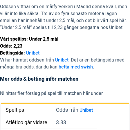
Oddsen vittnar om en målfyrverkeri i Madrid denna kväll, men
vi är inte lika säkra. Tre av de fyra senaste mötena lagen
emellan har innehållit under 2,5 mål, och det blir vårt spel här.
“Under 2,5 mål” spelas till 2,23 gånger pengarna hos Unibet.
Vårt speltips: Under 2,5 mål
Odds: 2,23
Bettingsida:
Unibet
Vi har hämtat oddsen från
Unibet
. Det är en bettingsida med
många bra odds, där du kan
betta med swish
.
Mer odds & betting inför matchen
Ni hittar fler förslag på spel till matchen här under.
Speltips
Odds från
Unibet
Atlético går vidare
3.33