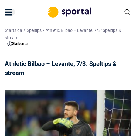
/
Startsida
Speltips
/
Athletic Bilbao – Levante, 7/3: Speltips &
stream
Skribenter:
Athletic Bilbao – Levante, 7/3: Speltips &
stream