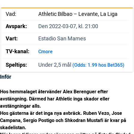
Vad:
Athletic Bilbao – Levante, La Liga
Avspark:
Den 2022-03-07, kl. 21:00
Vart:
Estadio San Mames
TV-kanal:
Cmore
Speltips:
Under 2,5 mål
(Odds: 1.99 hos Bet365)
Inför
Hos hemmalaget återvänder Alex Berenguer efter
avstängning. Därmed har Athletic inga skador eller
avstängningar alls.
Hos gästerna är det inga nya avbräck. Ruben Vezo, Jose
Campana, Sergio Postigo och Shkodran Mustafi är kvar på
skadelistan.