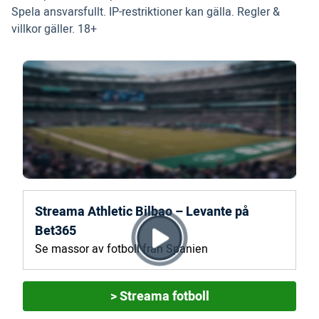
Spela ansvarsfullt. IP-restriktioner kan gälla. Regler &
villkor gäller. 18+
Streama Athletic Bilbao – Levante på
Bet365
Se massor av fotboll från Spanien
> Streama fotboll