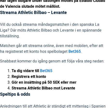
När lagen tidigare under säsongen möttes på Estadio Ciudad
de Valencia slutade mötet mållöst.
Streama Athletic Bilbao – Levante
Vill du också streama måndagsmatchen i den spanska La
Liga? Där möts Athletic Bilbao och Levante i en spännande
tillställning.
Matchen går att streama online, även med mobilen, efter att
ha registrerat ett konto hos spelbolaget
Bet365
.
Snabbast kommer du igång genom att följa våra steg nedan:
Ta dig vidare till
Bet365
Registrera ett konto
Gör en insättning på 50 SEK eller mer
Streama Athletic Bilbao mot Levante
Speltips & odds
Anledningen till att Athletic är ständigt ett mittenlag i Spanien