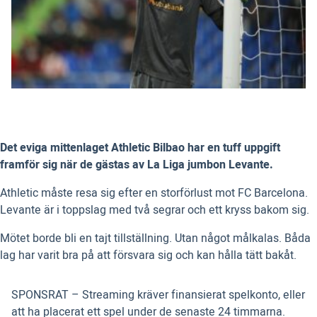
Det eviga mittenlaget Athletic Bilbao har en tuff uppgift
framför sig när de gästas av La Liga jumbon Levante.
Athletic måste resa sig efter en storförlust mot FC Barcelona.
Levante är i toppslag med två segrar och ett kryss bakom sig.
Mötet borde bli en tajt tillställning. Utan något målkalas. Båda
lag har varit bra på att försvara sig och kan hålla tätt bakåt.
SPONSRAT – Streaming kräver finansierat spelkonto, eller
att ha placerat ett spel under de senaste 24 timmarna.