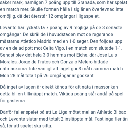
säker mark, nämligen 7 poäng upp till Granada, som har spelat
en match mer. Skulle formen hålla i sig är en överlevnad inte
omöjlig, då det återstår 12 omgångar i ligaspelet.
Levante har lyckats ta 7 poäng av 9 möjliga på de 3 senaste
omgångar. De skrällde i huvudstaden mot de regerande
mästarna Atletico Madrid med en 1-0 seger. Den följdes upp
av en delad pott mot Celta Vigo, i en match som slutade 1-1.
Senast blev det hela 3-0 hemma mot Elche, där Jose Luis
Morales, Jorge de Frutos och Gonzalo Melero hittade
nätmaskorna. Inte vanligt att laget gör 3 mål i samma match.
Men 28 mål totalt på 26 omgångar är godkänt.
Då inget av lagen är direkt kända för att näta i massor kan
detta bli en tillknäppt match. Viktiga poäng står ändå på spel
för gästerna.
Därför faller spelet på att La Liga mötet mellan Athletic Bilbao
och Levante slutar med totalt 2 insläppta mål. Fast inga fler än
så, för att spelet ska sitta.