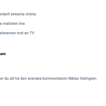
nkelt streama online.
se matchen live.
p streamen mot en TV.
nham
er du att ha den svenska kommentatorn Niklas Holmgren.