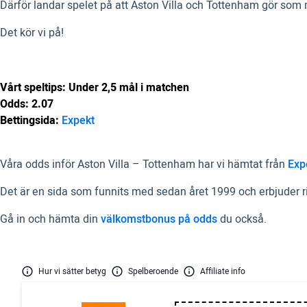
Därför landar spelet på att Aston Villa och Tottenham gör som m
Det kör vi på!
Vårt speltips: Under 2,5 mål i matchen
Odds: 2.07
Bettingsida:
Expekt
Våra odds inför Aston Villa – Tottenham har vi hämtat från
Exp
Det är en sida som funnits med sedan året 1999 och erbjuder ri
Gå in och hämta din
välkomstbonus på odds
du också.
Hur vi sätter betyg
Spelberoende
Affiliate info