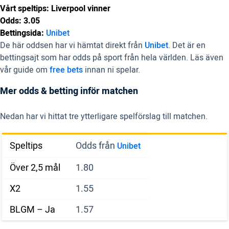
Vårt speltips: Liverpool vinner
Odds: 3.05
Bettingsida:
Unibet
De här oddsen har vi hämtat direkt från
Unibet
. Det är en
bettingsajt som har odds på sport från hela världen. Läs även
vår guide om
free bets
innan ni spelar.
Mer odds & betting inför matchen
Nedan har vi hittat tre ytterligare spelförslag till matchen.
Speltips
Odds från
Unibet
Över 2,5 mål
1.80
X2
1.55
BLGM – Ja
1.57