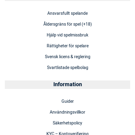
Ansvarsfullt spelande
Åldersgräns för spel (+18)
Hjälp vid spelmissbruk
Rättigheter för spelare
Svensk licens & reglering
Svartlistade spelbolag
Information
Guider
Användningsvillkor
Säkerhetspolicy
KYC – Kontoverifiering