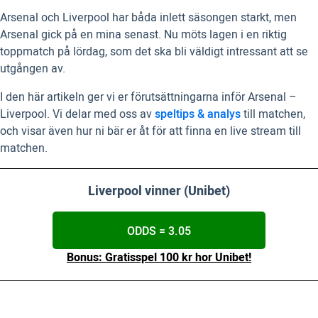
Arsenal och Liverpool har båda inlett säsongen starkt, men
Arsenal gick på en mina senast. Nu möts lagen i en riktig
toppmatch på lördag, som det ska bli väldigt intressant att se
utgången av.
I den här artikeln ger vi er förutsättningarna inför Arsenal –
Liverpool. Vi delar med oss av
speltips & analys
till matchen,
och visar även hur ni bär er åt för att finna en live stream till
matchen.
Liverpool vinner (Unibet)
ODDS = 3.05
Bonus: Gratisspel 100 kr hor Unibet!