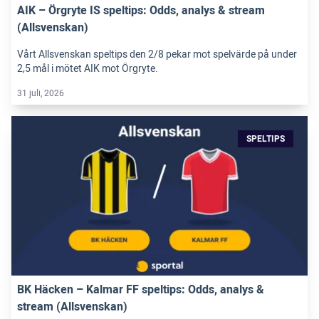
AIK – Örgryte IS speltips: Odds, analys & stream
(Allsvenskan)
Vårt Allsvenskan speltips den 2/8 pekar mot spelvärde på under
2,5 mål i mötet AIK mot Örgryte.
31 juli, 2026
SPELTIPS
BK Häcken – Kalmar FF speltips: Odds, analys &
stream (Allsvenskan)