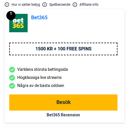
Hur vi sätter betyg
Spelberoende
Affiliate info
1
Bet365
1500 KR + 100 FREE SPINS
Världens största bettingsida
Högklassiga live streams
Några av de bästa oddsen
Besök
Bet365 Recension