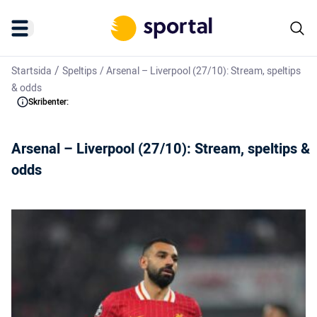
/
Startsida
Speltips
/
Arsenal – Liverpool (27/10): Stream, speltips
& odds
Skribenter:
Arsenal – Liverpool (27/10): Stream, speltips &
odds