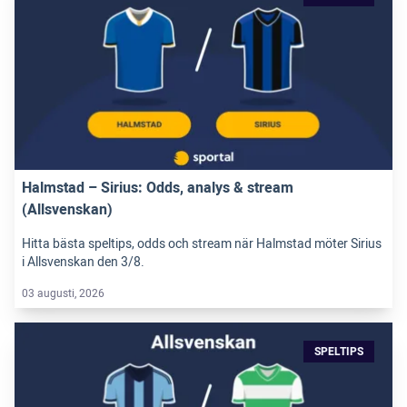
Halmstad – Sirius: Odds, analys & stream
(Allsvenskan)
Hitta bästa speltips, odds och stream när Halmstad möter Sirius
i Allsvenskan den 3/8.
03 augusti, 2026
SPELTIPS