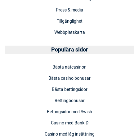
Press & media
Tillgänglighet
Webbplatskarta
Populära sidor
Bästa nätcasinon
Bästa casino bonusar
Bästa bettingsidor
Bettingbonusar
Bettingsidor med Swish
Casino med BankID
Casino med låg insättning