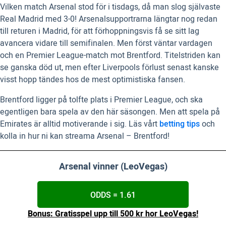
Vilken match Arsenal stod för i tisdags, då man slog självaste
Real Madrid med 3-0! Arsenalsupportrarna längtar nog redan
till returen i Madrid, för att förhoppningsvis få se sitt lag
avancera vidare till semifinalen. Men först väntar vardagen
och en Premier League-match mot Brentford. Titelstriden kan
se ganska död ut, men efter Liverpools förlust senast kanske
visst hopp tändes hos de mest optimistiska fansen.
Brentford ligger på tolfte plats i Premier League, och ska
egentligen bara spela av den här säsongen. Men att spela på
Emirates är alltid motiverande i sig. Läs vårt
betting tips
och
kolla in hur ni kan streama Arsenal – Brentford!
Arsenal vinner (LeoVegas)
ODDS = 1.61
Bonus: Gratisspel upp till 500 kr hor LeoVegas!