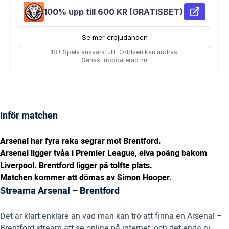
Inför matchen
Arsenal har fyra raka segrar mot Brentford.
Arsenal ligger tvåa i Premier League, elva poäng bakom
Liverpool. Brentford ligger på tolfte plats.
Matchen kommer att dömas av Simon Hooper.
Streama Arsenal – Brentford
Det är klart enklare än vad man kan tro att finna en Arsenal –
Brentford stream att se online på internet, och det enda ni