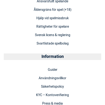
Ansvarsfullt spelande
Åldersgräns för spel (+18)
Hjälp vid spelmissbruk
Rättigheter för spelare
Svensk licens & reglering
Svartlistade spelbolag
Information
Guider
Användningsvillkor
Säkerhetspolicy
KYC – Kontoverifiering
Press & media