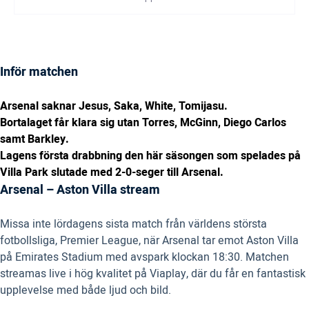
Inför matchen
Arsenal saknar Jesus, Saka, White, Tomijasu.
Bortalaget får klara sig utan Torres, McGinn, Diego Carlos
samt Barkley.
Lagens första drabbning den här säsongen som spelades på
Villa Park slutade med 2-0-seger till Arsenal.
Arsenal – Aston Villa stream
Missa inte lördagens sista match från världens största
fotbollsliga, Premier League, när Arsenal tar emot Aston Villa
på Emirates Stadium med avspark klockan 18:30. Matchen
streamas live i hög kvalitet på Viaplay, där du får en fantastisk
upplevelse med både ljud och bild.