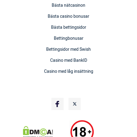
Bästa nätcasinon
Bästa casino bonusar
Bästa bettingsidor
Bettingbonusar
Bettingsidor med Swish
Casino med BankID
Casino med låg insättning