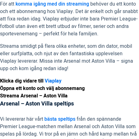
För att
komma igång med din streaming
behöver du ett konto
och ett abonnemang hos Viaplay. Det är enkelt och går snabbt
att fixa redan idag. Viaplay erbjuder inte bara Premier League-
fotboll utan även ett brett utbud av filmer, serier och andra
sportevenemang – perfekt för hela familjen.
Streama smidigt på flera olika enheter, som din dator, mobil
eller surfplatta, och njut av den fantastiska upplevelsen
Viaplay levererar. Missa inte Arsenal mot Aston Villa – signa
upp och kom igång redan idag!
Klicka dig vidare till
Viaplay
Öppna ett konto och välj abonnemang
Streama Arsenal – Aston Villa
Arsenal – Aston Villa speltips
Vi levererar här vårt
bästa speltips
från den spännande
Premier League-matchen mellan Arsenal och Aston Villa som
spelas på lördag. Vi tror på en jämn och hård kamp mellan två