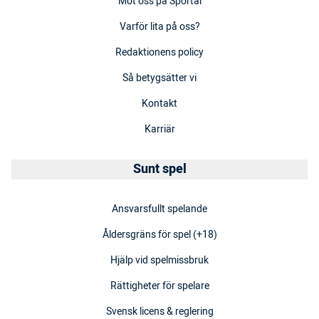
Möt oss på Sportal
Varför lita på oss?
Redaktionens policy
Så betygsätter vi
Kontakt
Karriär
Sunt spel
Ansvarsfullt spelande
Åldersgräns för spel (+18)
Hjälp vid spelmissbruk
Rättigheter för spelare
Svensk licens & reglering