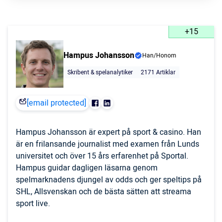
+15
Hampus Johansson
Han/Honom
Skribent & spelanalytiker
2171 Artiklar
[email protected]
Hampus Johansson är expert på sport & casino. Han
är en frilansande journalist med examen från Lunds
universitet och över 15 års erfarenhet på Sportal.
Hampus guidar dagligen läsarna genom
spelmarknadens djungel av odds och ger speltips på
SHL, Allsvenskan och de bästa sätten att streama
sport live.