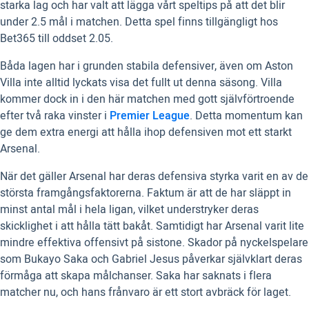
starka lag och har valt att lägga vårt speltips på att det blir
under 2.5 mål i matchen. Detta spel finns tillgängligt hos
Bet365 till oddset 2.05.
Båda lagen har i grunden stabila defensiver, även om Aston
Villa inte alltid lyckats visa det fullt ut denna säsong. Villa
kommer dock in i den här matchen med gott självförtroende
efter två raka vinster i
Premier League
. Detta momentum kan
ge dem extra energi att hålla ihop defensiven mot ett starkt
Arsenal.
När det gäller Arsenal har deras defensiva styrka varit en av de
största framgångsfaktorerna. Faktum är att de har släppt in
minst antal mål i hela ligan, vilket understryker deras
skicklighet i att hålla tätt bakåt. Samtidigt har Arsenal varit lite
mindre effektiva offensivt på sistone. Skador på nyckelspelare
som Bukayo Saka och Gabriel Jesus påverkar självklart deras
förmåga att skapa målchanser. Saka har saknats i flera
matcher nu, och hans frånvaro är ett stort avbräck för laget.