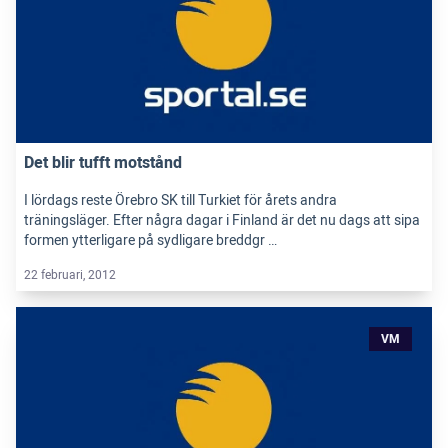
Det blir tufft motstånd
I lördags reste Örebro SK till Turkiet för årets andra
träningsläger. Efter några dagar i Finland är det nu dags att sipa
formen ytterligare på sydligare breddgr …
22 februari, 2012
VM