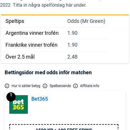
2022. Titta in några spelförslag här under.
Speltips
Odds (Mr Green)
Argentina vinner trofén
1.90
Frankrike vinner trofén
1.90
Över 2.5 mål
2.48
Bettingsidor med odds inför matchen
Hur vi sätter betyg
Spelberoende
Affiliate info
1
Bet365