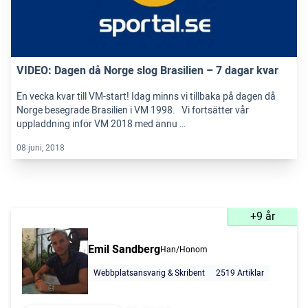
VIDEO: Dagen då Norge slog Brasilien – 7 dagar kvar
En vecka kvar till VM-start! Idag minns vi tillbaka på dagen då
Norge besegrade Brasilien i VM 1998. Vi fortsätter vår
uppladdning inför VM 2018 med ännu …
08 juni, 2018
+9 år
Emil Sandberg
Han/Honom
Webbplatsansvarig & Skribent
2519 Artiklar