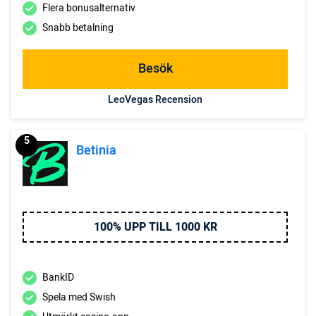
Flera bonusalternativ
Snabb betalning
Besök
LeoVegas Recension
5
Betinia
100% UPP TILL 1000 KR
BankID
Spela med Swish