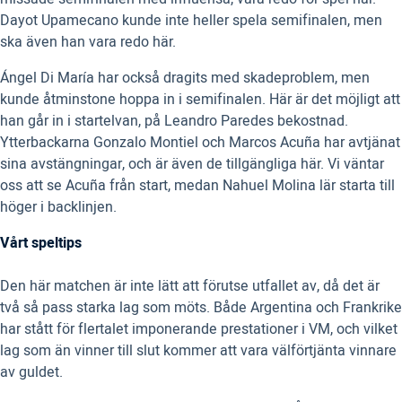
Dayot Upamecano kunde inte heller spela semifinalen, men
ska även han vara redo här.
Ángel Di María har också dragits med skadeproblem, men
kunde åtminstone hoppa in i semifinalen. Här är det möjligt att
han går in i startelvan, på Leandro Paredes bekostnad.
Ytterbackarna Gonzalo Montiel och Marcos Acuña har avtjänat
sina avstängningar, och är även de tillgängliga här. Vi väntar
oss att se Acuña från start, medan Nahuel Molina lär starta till
höger i backlinjen.
Vårt speltips
Den här matchen är inte lätt att förutse utfallet av, då det är
två så pass starka lag som möts. Både Argentina och Frankrike
har stått för flertalet imponerande prestationer i VM, och vilket
lag som än vinner till slut kommer att vara välförtjänta vinnare
av guldet.