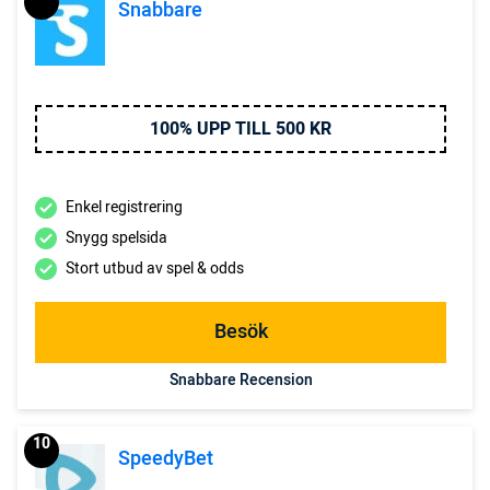
Snabbare
100% UPP TILL 500 KR
Enkel registrering
Snygg spelsida
Stort utbud av spel & odds
Besök
Snabbare Recension
10
SpeedyBet