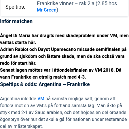
Frankrike vinner – rak 2:a (2.85 hos
Speltips:
)
Mr Green
Inför matchen
Ángel Di María har dragits med skadeproblem under VM, men
väntas starta här.
Adrien Rabiot och Dayot Upamecano missade semifinalen på
grund av sjukdom och lättare skada, men de ska också vara
redo för start här.
Senast lagen möttes var i åttondelsfinalen av VM 2018. Då
vann Frankrike en otrolig match med 4-3.
Speltips & odds: Argentina – Frankrike
Argentina inledde
VM
på sämsta möjliga sätt, genom att
förlora mot en av VM:s på förhand sämsta lag. Man åkte på
stryk med 2-1 av Saudiarabien, och det höjdes en del oroande
ögonbryn över hur det skulle gå för nationen under resterande
del av mästerskapet.