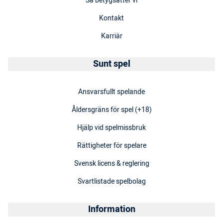
Så betygsätter vi
Kontakt
Karriär
Sunt spel
Ansvarsfullt spelande
Åldersgräns för spel (+18)
Hjälp vid spelmissbruk
Rättigheter för spelare
Svensk licens & reglering
Svartlistade spelbolag
Information