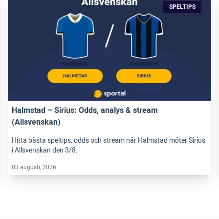
SPELTIPS
Halmstad – Sirius: Odds, analys & stream
(Allsvenskan)
Hitta bästa speltips, odds och stream när Halmstad möter Sirius
i Allsvenskan den 3/8.
03 augusti, 2026