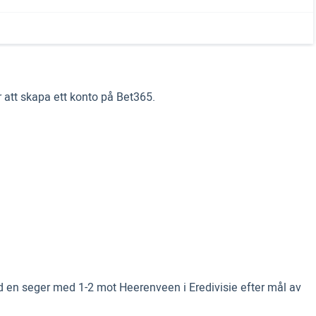
r att skapa ett konto på Bet365.
 en seger med 1-2 mot Heerenveen i Eredivisie efter mål av