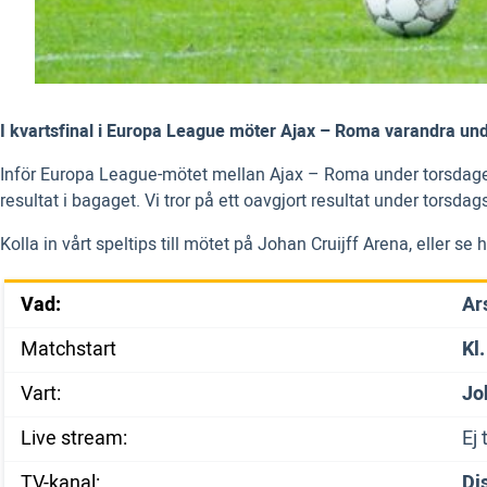
I kvartsfinal i Europa League möter Ajax – Roma varandra under
Inför Europa League-mötet mellan Ajax – Roma under torsdagen 
resultat i bagaget. Vi tror på ett oavgjort resultat under torsdag
Kolla in vårt speltips till mötet på Johan Cruijff Arena, eller se
Vad:
Ar
Matchstart
Kl
Vart:
Jo
Live stream:
Ej 
TV-kanal:
Di