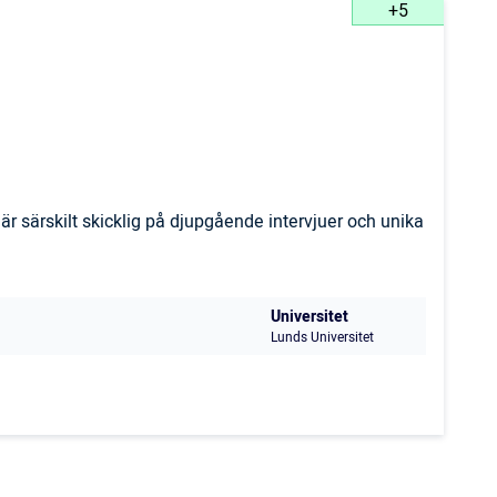
+5
r särskilt skicklig på djupgående intervjuer och unika
Universitet
Lunds Universitet