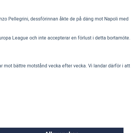
renzo Pellegrini, dessförinnan åkte de på däng mot Napoli med
 Europa League och inte accepterar en förlust i detta bortamöte.
r mot bättre motstånd vecka efter vecka. Vi landar därför i att