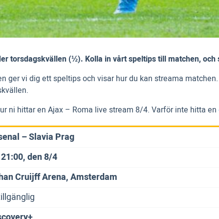
 torsdagskvällen (½). Kolla in vårt speltips till matchen, och 
ger vi dig ett speltips och visar hur du kan streama matchen.
skvällen.
 hur ni hittar en Ajax – Roma live stream 8/4. Varför inte hitta en
senal – Slavia Prag
. 21:00, den 8/4
han Cruijff Arena, Amsterdam
tillgänglig
scovery+