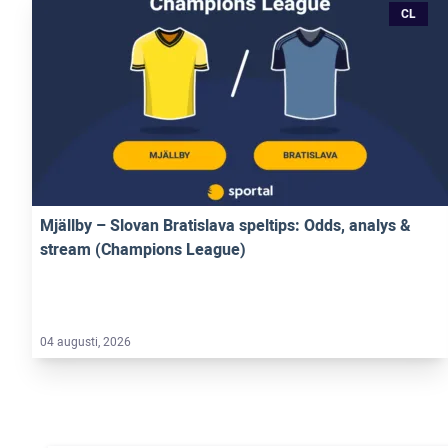
CL
Mjällby – Slovan Bratislava speltips: Odds, analys &
stream (Champions League)
04 augusti, 2026