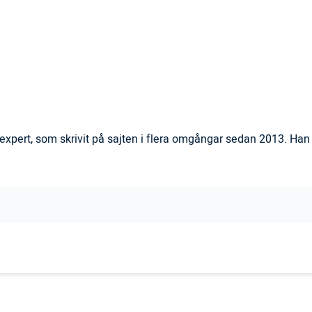
xpert, som skrivit på sajten i flera omgångar sedan 2013. Han ä