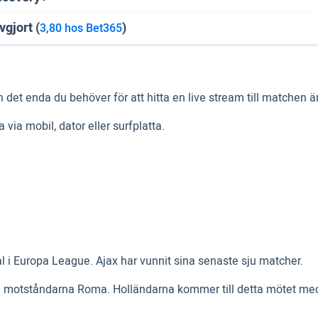
vgjort (
)
3,80 hos Bet365
 det enda du behöver för att hitta en live stream till matchen ä
a via mobil, dator eller surfplatta.
l i Europa League. Ajax har vunnit sina senaste sju matcher.
a motståndarna Roma. Holländarna kommer till detta mötet med