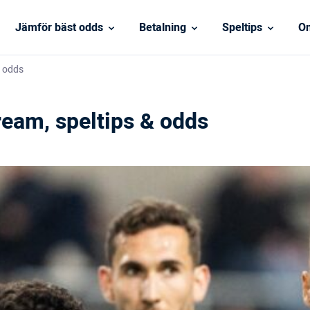
Jämför bäst odds
Betalning
Speltips
On
& odds
ream, speltips & odds