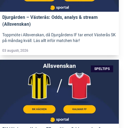
Djurgården – Västerås: Odds, analys & stream
(Allsvenskan)
Toppmöte i Allsvenskan, då Djurgårdens IF tar emot Västerås SK
på måndag kväll. Läs allt inför matchen här!
03 augusti, 2026
SPELTIPS