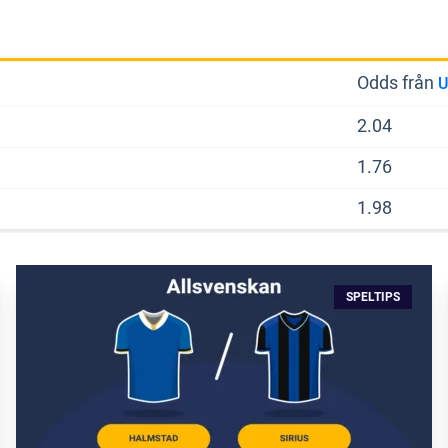
Odds från
U
2.04
1.76
1.98
SPELTIPS