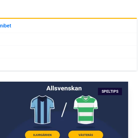
nibet
SPELTIPS