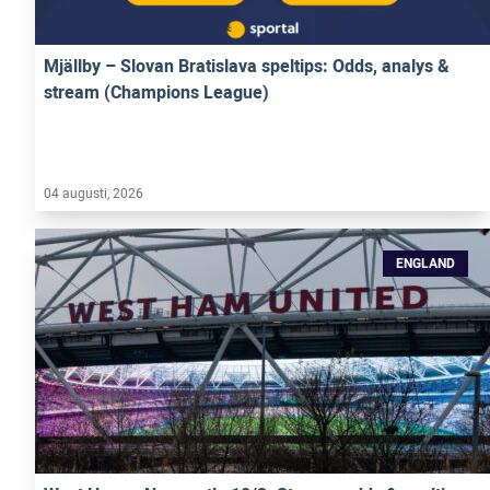
Mjällby – Slovan Bratislava speltips: Odds, analys &
stream (Champions League)
04 augusti, 2026
ENGLAND