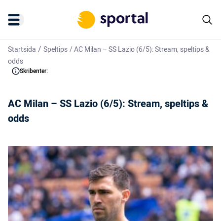
/
Startsida
Speltips
/
AC Milan – SS Lazio (6/5): Stream, speltips &
odds
Skribenter:
AC Milan – SS Lazio (6/5): Stream, speltips &
odds