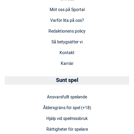
Möt oss på Sportal
Varför lita på oss?
Redaktionens policy
Så betygsätter vi
Kontakt
Karriär
Sunt spel
Ansvarsfullt spelande
Åldersgräns för spel (+18)
Hjälp vid spelmissbruk
Rättigheter för spelare