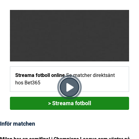
Streama fotboll online
Se matcher direktsänt
hos Bet365
> Streama fotboll
Inför matchen