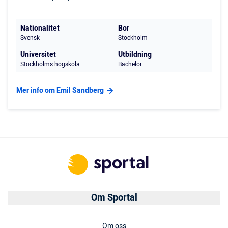
Nationalitet
Bor
Svensk
Stockholm
Universitet
Utbildning
Stockholms högskola
Bachelor
Mer info om Emil Sandberg
Om Sportal
Om oss