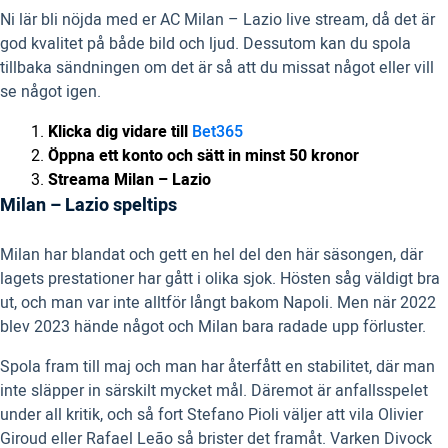
Ni lär bli nöjda med er AC Milan – Lazio live stream, då det är
god kvalitet på både bild och ljud. Dessutom kan du spola
tillbaka sändningen om det är så att du missat något eller vill
se något igen.
Klicka dig vidare till
Bet365
Öppna ett konto och sätt in minst 50 kronor
Streama Milan – Lazio
Milan – Lazio speltips
Milan har blandat och gett en hel del den här säsongen, där
lagets prestationer har gått i olika sjok. Hösten såg väldigt bra
ut, och man var inte alltför långt bakom Napoli. Men när 2022
blev 2023 hände något och Milan bara radade upp förluster.
Spola fram till maj och man har återfått en stabilitet, där man
inte släpper in särskilt mycket mål. Däremot är anfallsspelet
under all kritik, och så fort Stefano Pioli väljer att vila Olivier
Giroud eller Rafael Leão så brister det framåt. Varken Divock