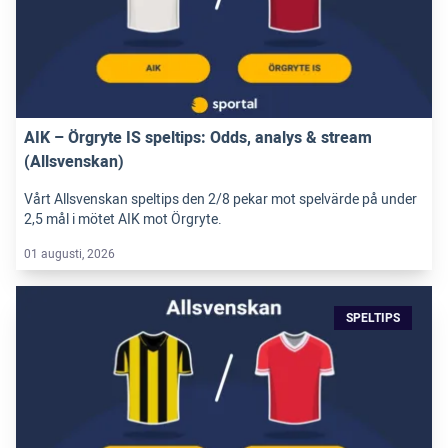
AIK – Örgryte IS speltips: Odds, analys & stream
(Allsvenskan)
Vårt Allsvenskan speltips den 2/8 pekar mot spelvärde på under
2,5 mål i mötet AIK mot Örgryte.
01 augusti, 2026
SPELTIPS