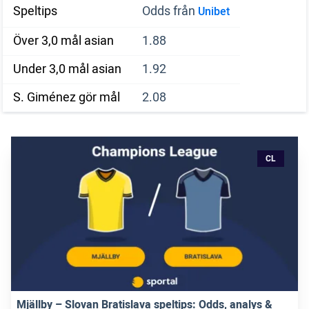
Speltips
Odds från
Unibet
Över 3,0 mål asian
1.88
Under 3,0 mål asian
1.92
S. Giménez gör mål
2.08
CL
Mjällby – Slovan Bratislava speltips: Odds, analys &