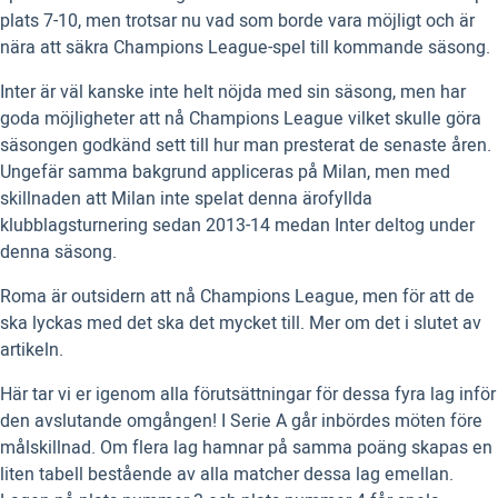
plats 7-10, men trotsar nu vad som borde vara möjligt och är
nära att säkra Champions League-spel till kommande säsong.
Inter är väl kanske inte helt nöjda med sin säsong, men har
goda möjligheter att nå Champions League vilket skulle göra
säsongen godkänd sett till hur man presterat de senaste åren.
Ungefär samma bakgrund appliceras på Milan, men med
skillnaden att Milan inte spelat denna ärofyllda
klubblagsturnering sedan 2013-14 medan Inter deltog under
denna säsong.
Roma är outsidern att nå Champions League, men för att de
ska lyckas med det ska det mycket till. Mer om det i slutet av
artikeln.
Här tar vi er igenom alla förutsättningar för dessa fyra lag inför
den avslutande omgången! I Serie A går inbördes möten före
målskillnad. Om flera lag hamnar på samma poäng skapas en
liten tabell bestående av alla matcher dessa lag emellan.