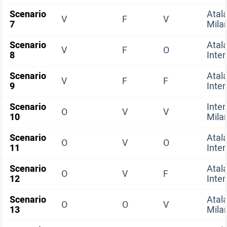
Scenario
Atal
V
F
V
7
Mila
Scenario
Atal
V
F
O
8
Inter
Scenario
Atal
V
F
F
9
Inter
Scenario
Inter
O
V
V
10
Mila
Scenario
Atal
O
V
O
11
Inter
Scenario
Atal
O
V
F
12
Inter
Scenario
Atal
O
O
V
13
Mila