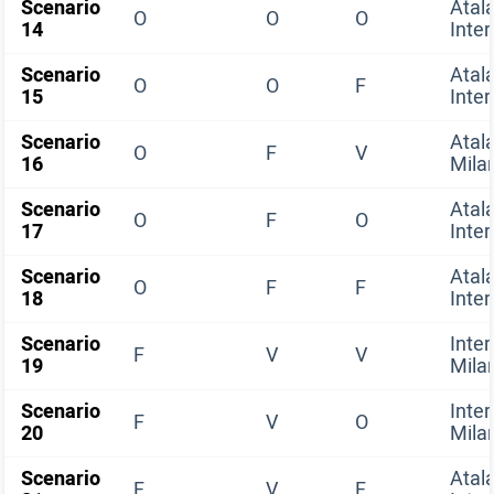
Scenario
Atal
O
O
O
14
Inter
Scenario
Atal
O
O
F
15
Inter
Scenario
Atal
O
F
V
16
Mila
Scenario
Atal
O
F
O
17
Inter
Scenario
Atal
O
F
F
18
Inter
Scenario
Inter
F
V
V
19
Mila
Scenario
Inter
F
V
O
20
Mila
Scenario
Atal
F
V
F