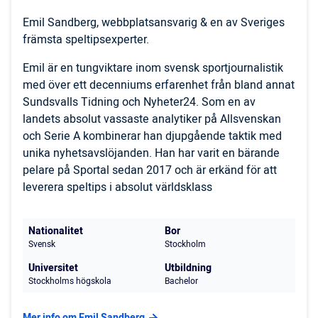
Emil Sandberg, webbplatsansvarig & en av Sveriges
främsta speltipsexperter.
Emil är en tungviktare inom svensk sportjournalistik
med över ett decenniums erfarenhet från bland annat
Sundsvalls Tidning och Nyheter24. Som en av
landets absolut vassaste analytiker på Allsvenskan
och Serie A kombinerar han djupgående taktik med
unika nyhetsavslöjanden. Han har varit en bärande
pelare på Sportal sedan 2017 och är erkänd för att
leverera speltips i absolut världsklass
Nationalitet
Bor
Svensk
Stockholm
Universitet
Utbildning
Stockholms högskola
Bachelor
Mer info om Emil Sandberg