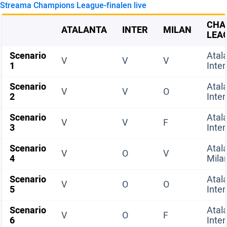
Streama Champions League-finalen live
CHA
ATALANTA
INTER
MILAN
LEA
Scenario
Atal
V
V
V
1
Inter
Scenario
Atal
V
V
O
2
Inter
Scenario
Atal
V
V
F
3
Inter
Scenario
Atal
V
O
V
4
Mila
Scenario
Atal
V
O
O
5
Inter
Scenario
Atal
V
O
F
6
Inter