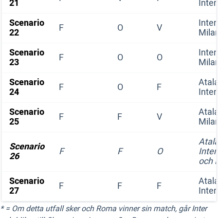
21
Inter
Scenario
Inter
F
O
V
22
Mila
Scenario
Inter
F
O
O
23
Mila
Scenario
Atal
F
O
F
24
Inter
Scenario
Atal
F
F
V
25
Mila
Atal
Scenario
F
F
O
Inter
26
och 
Scenario
Atal
F
F
F
27
Inter
* = Om detta utfall sker och Roma vinner sin match, går Inter