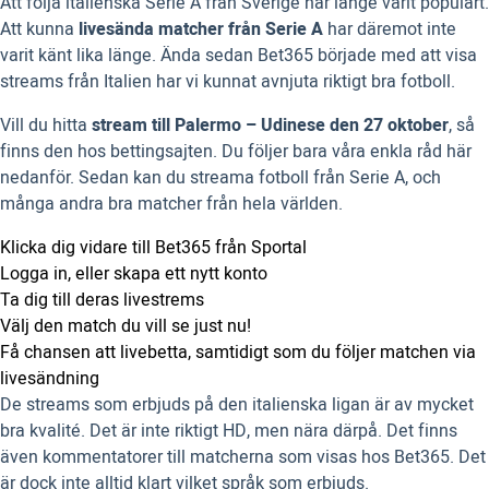
Att följa italienska Serie A från Sverige har länge varit populärt.
Att kunna
livesända matcher från Serie A
har däremot inte
varit känt lika länge. Ända sedan Bet365 började med att visa
streams från Italien har vi kunnat avnjuta riktigt bra fotboll.
Vill du hitta
stream till Palermo – Udinese den 27 oktober
, så
finns den hos bettingsajten. Du följer bara våra enkla råd här
nedanför. Sedan kan du streama fotboll från Serie A, och
många andra bra matcher från hela världen.
Klicka dig vidare till Bet365 från Sportal
Logga in, eller skapa ett nytt konto
Ta dig till deras livestrems
Välj den match du vill se just nu!
Få chansen att livebetta, samtidigt som du följer matchen via
livesändning
De streams som erbjuds på den italienska ligan är av mycket
bra kvalité. Det är inte riktigt HD, men nära därpå. Det finns
även kommentatorer till matcherna som visas hos Bet365. Det
är dock inte alltid klart vilket språk som erbjuds.