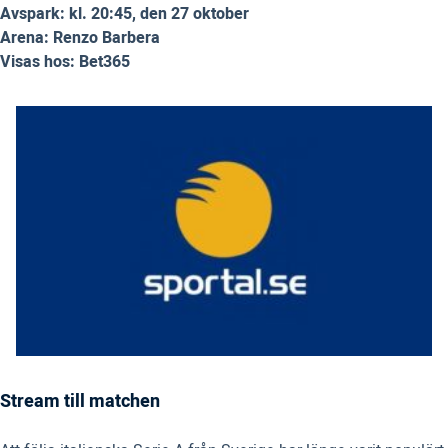
Avspark: kl. 20:45, den 27 oktober
Arena: Renzo Barbera
Visas hos: Bet365
Stream till matchen