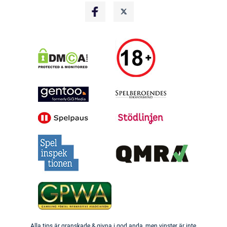
Alla tips är granskade & givna i god anda, men vinster är inte