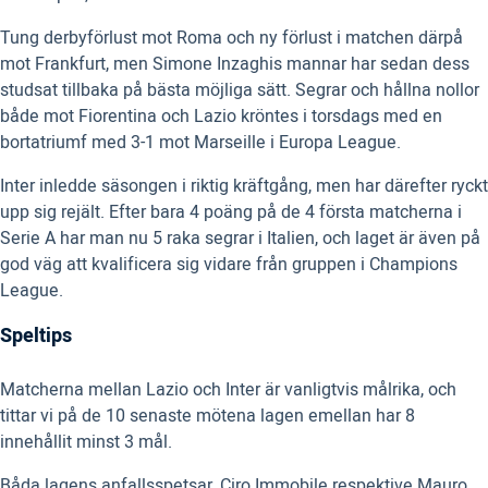
Tung derbyförlust mot Roma och ny förlust i matchen därpå
mot Frankfurt, men Simone Inzaghis mannar har sedan dess
studsat tillbaka på bästa möjliga sätt. Segrar och hållna nollor
både mot Fiorentina och Lazio kröntes i torsdags med en
bortatriumf med 3-1 mot Marseille i Europa League.
Inter inledde säsongen i riktig kräftgång, men har därefter ryckt
upp sig rejält. Efter bara 4 poäng på de 4 första matcherna i
Serie A har man nu 5 raka segrar i Italien, och laget är även på
god väg att kvalificera sig vidare från gruppen i Champions
League.
Speltips
Matcherna mellan Lazio och Inter är vanligtvis målrika, och
tittar vi på de 10 senaste mötena lagen emellan har 8
innehållit minst 3 mål.
Båda lagens anfallsspetsar, Ciro Immobile respektive Mauro