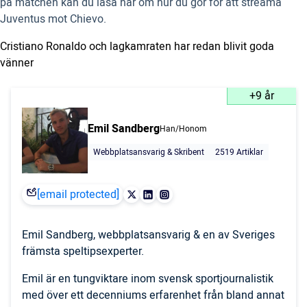
på matchen kan du läsa här om hur du gör för att streama
Juventus mot Chievo.
Cristiano Ronaldo och lagkamraten har redan blivit goda
vänner
+9 år
Emil Sandberg
Han/Honom
Webbplatsansvarig & Skribent
2519 Artiklar
[email protected]
Emil Sandberg, webbplatsansvarig & en av Sveriges
främsta speltipsexperter.
Emil är en tungviktare inom svensk sportjournalistik
med över ett decenniums erfarenhet från bland annat