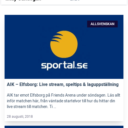
ALLSVENSKAN
AIK – Elfsborg: Live stream, speltips & laguppställning
AIK tar emot Elfsborg på Friends Arena under söndagen. Läs allt
inför matchen här, från väntade startelvor till hur du hittar din
live stream till matchen. Ti …
28 augusti, 2018