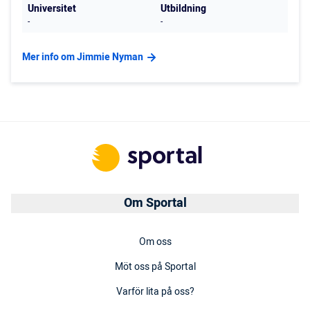
Universitet
Utbildning
-
-
Mer info om Jimmie Nyman
Om Sportal
Om oss
Möt oss på Sportal
Varför lita på oss?