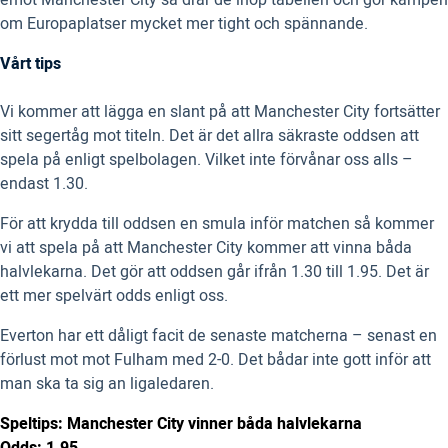
emot Manchester City så drar de ihop tabellen och gör kampen
om Europaplatser mycket mer tight och spännande.
Vårt tips
Vi kommer att lägga en slant på att Manchester City fortsätter
sitt segertåg mot titeln. Det är det allra säkraste oddsen att
spela på enligt spelbolagen. Vilket inte förvånar oss alls –
endast 1.30.
För att krydda till oddsen en smula inför matchen så kommer
vi att spela på att Manchester City kommer att vinna båda
halvlekarna. Det gör att oddsen går ifrån 1.30 till 1.95. Det är
ett mer spelvärt odds enligt oss.
Everton har ett dåligt facit de senaste matcherna – senast en
förlust mot mot Fulham med 2-0. Det bådar inte gott inför att
man ska ta sig an ligaledaren.
Speltips: Manchester City vinner båda halvlekarna