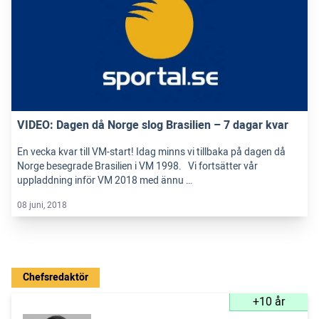
VIDEO: Dagen då Norge slog Brasilien – 7 dagar kvar
En vecka kvar till VM-start! Idag minns vi tillbaka på dagen då
Norge besegrade Brasilien i VM 1998. Vi fortsätter vår
uppladdning inför VM 2018 med ännu …
08 juni, 2018
Chefsredaktör
+10 år