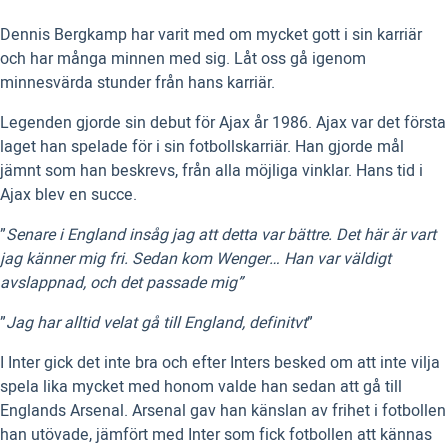
Dennis Bergkamp har varit med om mycket gott i sin karriär
och har många minnen med sig. Låt oss gå igenom
minnesvärda stunder från hans karriär.
Legenden gjorde sin debut för Ajax år 1986. Ajax var det första
laget han spelade för i sin fotbollskarriär. Han gjorde mål
jämnt som han beskrevs, från alla möjliga vinklar. Hans tid i
Ajax blev en succe.
”
Senare i England insåg jag att detta var bättre. Det här är vart
jag känner mig fri. Sedan kom Wenger… Han var väldigt
avslappnad, och det passade mig”
”
Jag har alltid velat gå till England, definitvt
”
I Inter gick det inte bra och efter Inters besked om att inte vilja
spela lika mycket med honom valde han sedan att gå till
Englands Arsenal. Arsenal gav han känslan av frihet i fotbollen
han utövade, jämfört med Inter som fick fotbollen att kännas