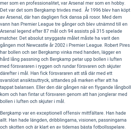
mer som en professionalitet, var Arsenal mer som en hobby.
Det var det som Bergkamp trivdes med. År 1996 blev han köpt
av Arsenal, där han dagligen fick dansa på rosor. Med dem
vann han Premier League tre gånger och blev utnämnd till en
Arsenal legend efter 87 mål och 94 assists på 315 spelade
matcher. Det absolut snyggaste målet måste ha varit den
gången mot Newcastle år 2002 i Premier League. Robert Pires
har bollen och ser Bergkamp vinka med handen, lägger en
hård lång passning och Bergkamp petar upp bollen i luften
med försvararen i ryggen och rundar försvaren och skjuter
därefter i mål. Han fick försvararen att stå där med ett
svarslöst ansiktsuttryck, sittandes på marken efter att ha
tappat balansen. Eller den där gången när en flygande långboll
kom och han fintar ut försvaren genom att han jonglerar med
bollen i luften och skjuter i mål.
Bergkamp var en exceptionell offensiv mittfältare. Han hade
allt. Han hade längden, dribblingarna, visionen, passningarna
och skotten och är klart en av tidernas bästa fotbollsspelare.