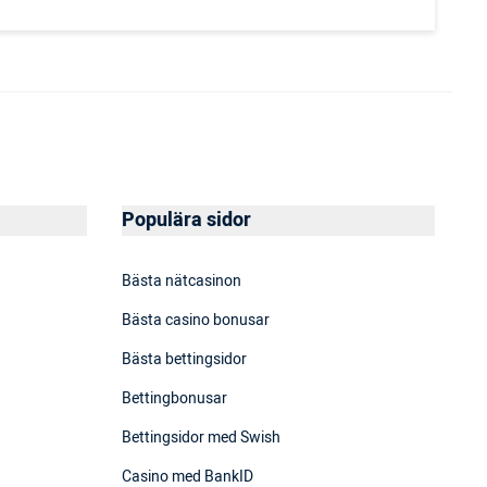
Populära sidor
Bästa nätcasinon
Bästa casino bonusar
Bästa bettingsidor
Bettingbonusar
Bettingsidor med Swish
Casino med BankID