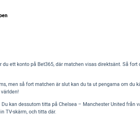
upen
du ett konto på Bet365, där matchen visas direktsänt. Så fort du
ams, men så fort matchen är slut kan du ta ut pengarna om du kä
 världen!
. Du kan dessutom titta på Chelsea – Manchester United från valf
n TV-skärm, och titta där.