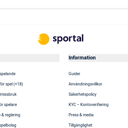
Information
 spelande
Guider
för spel (+18)
Användningsvillkor
elmissbruk
Säkerhetspolicy
ör spelare
KYC – Kontoverifiering
 & reglering
Press & media
 spelbolag
Tillgänglighet