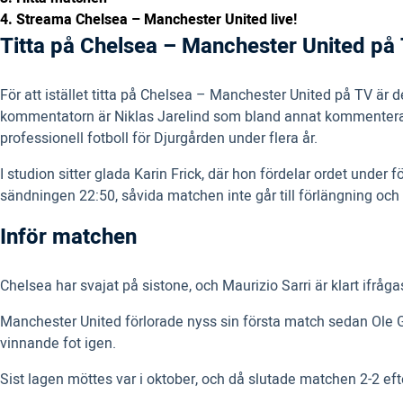
4. Streama Chelsea – Manchester United live!
Titta på Chelsea – Manchester United på
För att istället titta på Chelsea – Manchester United på TV är
kommentatorn är Niklas Jarelind som bland annat kommenterade
professionell fotboll för Djurgården under flera år.
I studion sitter glada Karin Frick, där hon fördelar ordet unde
sändningen 22:50, såvida matchen inte går till förlängning och
Inför matchen
Chelsea har svajat på sistone, och Maurizio Sarri är klart ifråga
Manchester United förlorade nyss sin första match sedan Ole G
vinnande fot igen.
Sist lagen möttes var i oktober, och då slutade matchen 2-2 efte