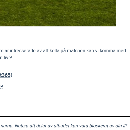
som är intresserade av att kolla på matchen kan vi komma med
 live!
t365
!
e!
mmarna. Notera att delar av utbudet kan vara blockerat av din IP-