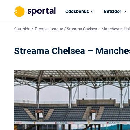
Oddsbonus
Betsidor
/
Startsida
Premier League
/
Streama Chelsea – Manchester Unit
Streama Chelsea – Manchest