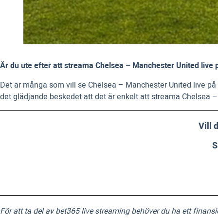
Är du ute efter att streama Chelsea – Manchester United live p
Det är många som vill se Chelsea – Manchester United live på 
det glädjande beskedet att det är enkelt att streama Chelsea – 
Vill
S
För att ta del av bet365 live streaming behöver du ha ett finansi