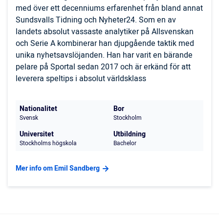
med över ett decenniums erfarenhet från bland annat
Sundsvalls Tidning och Nyheter24. Som en av
landets absolut vassaste analytiker på Allsvenskan
och Serie A kombinerar han djupgående taktik med
unika nyhetsavslöjanden. Han har varit en bärande
pelare på Sportal sedan 2017 och är erkänd för att
leverera speltips i absolut världsklass
Nationalitet
Bor
Svensk
Stockholm
Universitet
Utbildning
Stockholms högskola
Bachelor
Mer info om Emil Sandberg