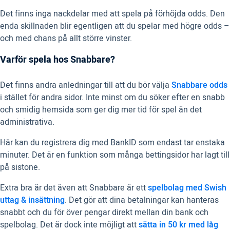
Det finns inga nackdelar med att spela på förhöjda odds. Den
enda skillnaden blir egentligen att du spelar med högre odds –
och med chans på allt större vinster.
Varför spela hos Snabbare?
Det finns andra anledningar till att du bör välja
Snabbare odds
i stället för andra sidor. Inte minst om du söker efter en snabb
och smidig hemsida som ger dig mer tid för spel än det
administrativa.
Här kan du registrera dig med BankID som endast tar enstaka
minuter. Det är en funktion som många bettingsidor har lagt till
på sistone.
Extra bra är det även att Snabbare är ett
spelbolag med Swish
uttag & insättning
. Det gör att dina betalningar kan hanteras
snabbt och du för över pengar direkt mellan din bank och
spelbolag. Det är dock inte möjligt att
sätta in 50 kr med låg