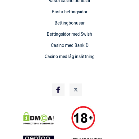
Bästa casino bonusar
Bästa bettingsidor
Bettingbonusar
Bettingsidor med Swish
Casino med BankID
Casino med låg insättning