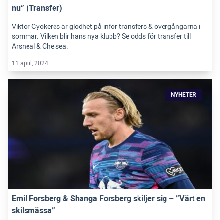
nu” (Transfer)
Viktor Gyökeres är glödhet på inför transfers & övergångarna i
sommar. Vilken blir hans nya klubb? Se odds för transfer till
Arsneal & Chelsea.
11 april, 2024
NYHETER
Emil Forsberg & Shanga Forsberg skiljer sig – ”Värt en
skilsmässa”