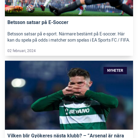
Betsson satsar på E-Soccer
Betsson satsar på e-sport. Närmare bestämt på E-soccer. Här
kan du spela på odds i matcher som spelas i EA Sports FC / FIFA.
02 februari, 2024
NYHETER
Vilken blir Gyökeres nästa klubb? – ”Arsenal är nära