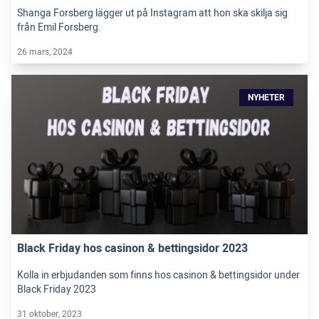
Shanga Forsberg lägger ut på Instagram att hon ska skilja sig
från Emil Forsberg.
26 mars, 2024
NYHETER
Black Friday hos casinon & bettingsidor 2023
Kolla in erbjudanden som finns hos casinon & bettingsidor under
Black Friday 2023
31 oktober, 2023