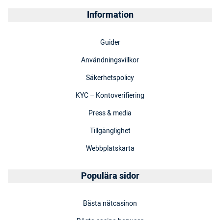
Information
Guider
Användningsvillkor
Säkerhetspolicy
KYC – Kontoverifiering
Press & media
Tillgänglighet
Webbplatskarta
Populära sidor
Bästa nätcasinon