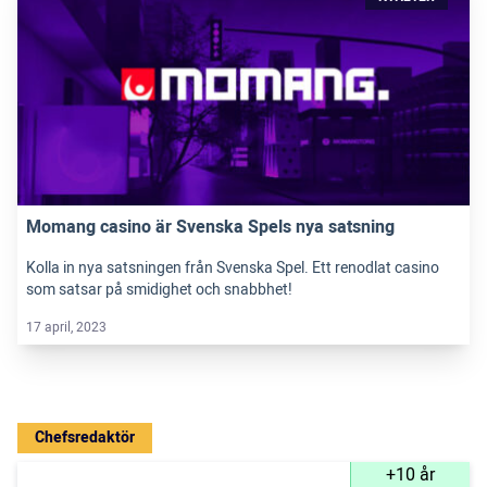
Momang casino är Svenska Spels nya satsning
Kolla in nya satsningen från Svenska Spel. Ett renodlat casino
som satsar på smidighet och snabbhet!
17 april, 2023
Chefsredaktör
+10 år