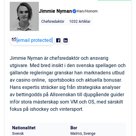
Jimmie Nyman
Han/Honom
Chefsredaktör
1032 Artiklar
[email protected]
Jimmie Nyman är chefsredaktör och ansvarig
utgivare. Med bred insikt i den svenska spellagen och
gällande regleringar granskar han marknadens utbud
av casino online, sportsbooks och aktuella bonusar.
Hans expertis sträcker sig från strategiska analyser
av bettingodds på Allsvenskan till djupgående guider
inför stora mästerskap som VM och OS, med särskilt
fokus på ishockey och vintersport.
Nationalitet
Bor
Svensk
Malmö, Sverige