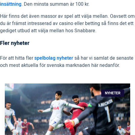
insättning
. Den minsta summan är 100 kr.
Här finns det även massor av spel att välja mellan. Oavsett om
du är främst intresserad av casino eller betting så finns det ett
gediget utbud att välja mellan hos Snabbare.
Fler nyheter
För att hitta fler
spelbolag nyheter
så har vi samlat de senaste
och mest aktuella för svenska marknaden här nedanför.
NYHETER