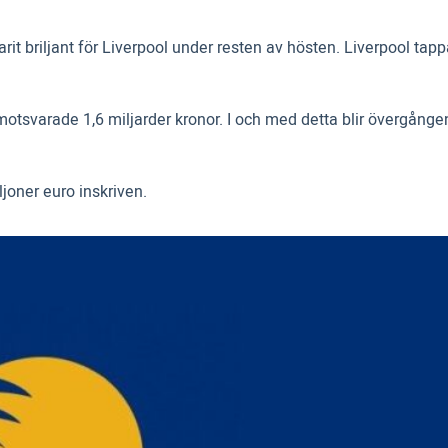
it briljant för Liverpool under resten av hösten. Liverpool tapp
otsvarade 1,6 miljarder kronor. I och med detta blir övergånge
joner euro inskriven.