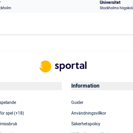
r
Universitet
ckholm
Stockholms högskol
Information
 spelande
Guider
för spel (+18)
Användningsvillkor
elmissbruk
Säkerhetspolicy