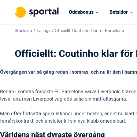
Oddsbonus
Betsidor
/
Startsida
La Liga
/
Officiellt: Coutinho klar för Barcelona
Officiellt: Coutinho klar fö
Övergången var på gång redan i somras, och nu är den i hamn.
Redan i somras försökte FC Barcelona värva Liverpools brasse P
tvivel om, men Liverpool vägrade sälja sin mittfältsstjärna.
Men efter fortsatta spekulationer under hösten, är det nu klart o
femårskontrakt, och ansluter till sin nya klubb omedelbart.
Världens näst dyraste övergång