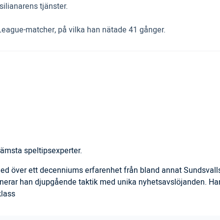
ilianarens tjänster.
 League-matcher, på vilka han nätade 41 gånger.
ämsta speltipsexperter.
 med över ett decenniums erfarenhet från bland annat Sundsval
inerar han djupgående taktik med unika nyhetsavslöjanden. Han
klass