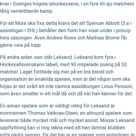
kvar i Sveriges högsta ishockeyserie, i en fyra till sju matchers
lång nervkittlande kamp.
För att Mora ska fixa detta krävs det att Spencer Abbott (5:a i
assistligan i SHL) behåller den form han visat under i princip
hela säsongen. Även Andrew Rowe och Mathias Bromé får
gärna vara på topp.
På andra sidan isen står Leksand. Leksand kom fyra i
Hockeyallsvenskans tabell, med 90 inspelade poäng på 52
matcher. Laget förlitade sig mer på en bra bredd och
organisation än enskilda spelare, men är det någon som ska
höjas är det svårt att inte nämna assistkungen Linus Persson,
som även smäller in ett mål då och då när han känner för det.
En annan spelare som är väldigt viktig för Leksand är
norrmannen Thomas Valkvae-Olsen, en allround spelare som
levererar både mycket mål och mycket assist. Missar Leksand
uppflyttning kan vi nog räkna med att han lämnar klubben
inför nästa säsong, för det här är en spelare som antagligen är