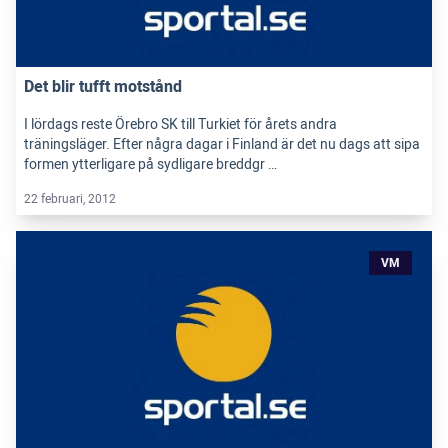
Det blir tufft motstånd
I lördags reste Örebro SK till Turkiet för årets andra
träningsläger. Efter några dagar i Finland är det nu dags att sipa
formen ytterligare på sydligare breddgr …
22 februari, 2012
VM