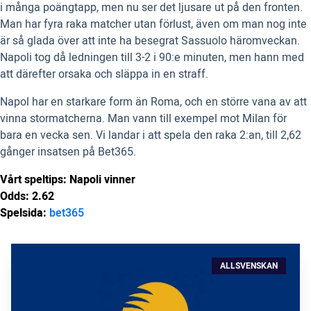
i många poängtapp, men nu ser det ljusare ut på den fronten.
Man har fyra raka matcher utan förlust, även om man nog inte
är så glada över att inte ha besegrat Sassuolo häromveckan.
Napoli tog då ledningen till 3-2 i 90:e minuten, men hann med
att därefter orsaka och släppa in en straff.
Napol har en starkare form än Roma, och en större vana av att
vinna stormatcherna. Man vann till exempel mot Milan för
bara en vecka sen. Vi landar i att spela den raka 2:an, till 2,62
gånger insatsen på Bet365.
Vårt speltips: Napoli vinner
Odds: 2.62
Spelsida:
bet365
ALLSVENSKAN