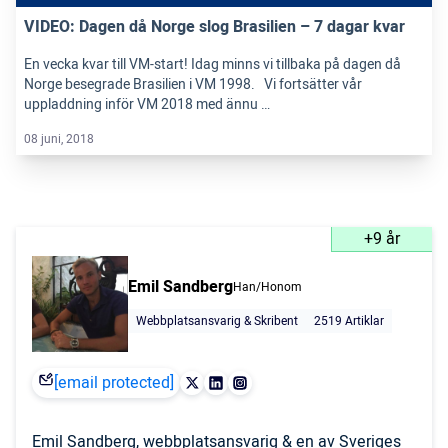
VIDEO: Dagen då Norge slog Brasilien – 7 dagar kvar
En vecka kvar till VM-start! Idag minns vi tillbaka på dagen då
Norge besegrade Brasilien i VM 1998. Vi fortsätter vår
uppladdning inför VM 2018 med ännu …
08 juni, 2018
+9 år
Emil Sandberg
Han/Honom
Webbplatsansvarig & Skribent
2519 Artiklar
[email protected]
Emil Sandberg, webbplatsansvarig & en av Sveriges