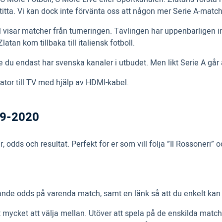
 titta. Vi kan dock inte förvänta oss att någon mer Serie A-ma
 visar matcher från turneringen. Tävlingen har uppenbarligen inte
an kom tillbaka till italiensk fotboll.
e du endast har svenska kanaler i utbudet. Men likt Serie A går 
tor till TV med hjälp av HDMI-kabel.
19-2020
dds och resultat. Perfekt för er som vill följa ”Il Rossoneri”
ande odds på varenda match, samt en länk så att du enkelt kan t
 mycket att välja mellan. Utöver att spela på de enskilda matche