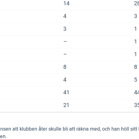
14
2
4
3
3
1
–
1
–
1
8
8
4
5
41
4
21
3
sen att klubben åter skulle bli att räkna med, och han höll sitt 
ren.