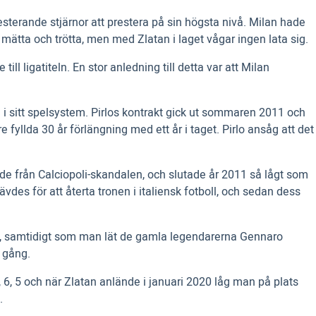
terande stjärnor att prestera på sin högsta nivå. Milan hade
ätta och trötta, men med Zlatan i laget vågar ingen lata sig.
ll ligatiteln. En stor anledning till detta var att Milan
m i sitt spelsystem. Pirlos kontrakt gick ut sommaren 2011 och
e fyllda 30 år förlängning med ett år i taget. Pirlo ansåg att det
e från Calciopoli-skandalen, och slutade år 2011 så lågt som
s för att återta tronen i italiensk fotboll, och sedan dess
G, samtidigt som man lät de gamla legendarerna Gennaro
 gång.
6, 6, 5 och när Zlatan anlände i januari 2020 låg man på plats
.