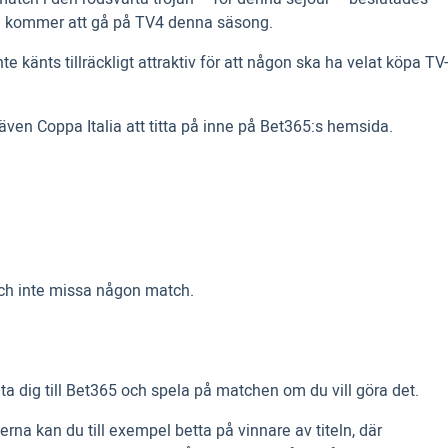
tch kommer att gå på TV4 denna säsong.
 känts tillräckligt attraktiv för att någon ska ha velat köpa TV-
även Coppa Italia att titta på inne på Bet365:s hemsida.
 och inte missa någon match.
a dig till Bet365 och spela på matchen om du vill göra det.
rna kan du till exempel betta på vinnare av titeln, där