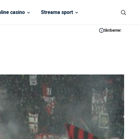
line casino
Streama sport
Skribenter: