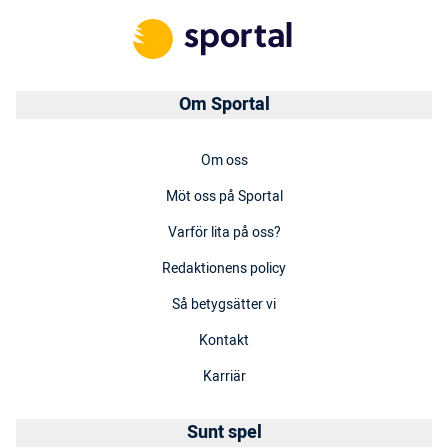
Om Sportal
Om oss
Möt oss på Sportal
Varför lita på oss?
Redaktionens policy
Så betygsätter vi
Kontakt
Karriär
Sunt spel