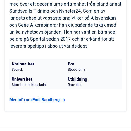
med över ett decenniums erfarenhet från bland annat
Sundsvalls Tidning och Nyheter24. Som en av
landets absolut vassaste analytiker på Allsvenskan
och Serie A kombinerar han djupgående taktik med
unika nyhetsavslöjanden. Han har varit en bärande
pelare på Sportal sedan 2017 och är erkänd för att
leverera speltips i absolut världsklass
Nationalitet
Bor
Svensk
Stockholm
Universitet
Utbildning
Stockholms högskola
Bachelor
Mer info om Emil Sandberg