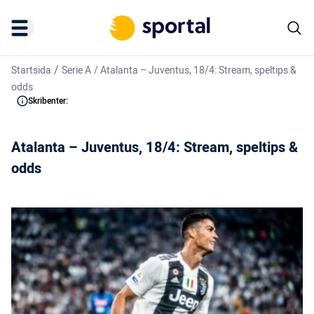
/
Startsida
Serie A
/
Atalanta – Juventus, 18/4: Stream, speltips &
odds
Skribenter:
Atalanta – Juventus, 18/4: Stream, speltips &
odds